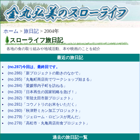
ホーム
>
旅日記
> 2004年
スローライフ旅日記
各地の食の取り組みや地域活動、本や映画のことを紹介
最近の旅日記
(no.287)今回は、最終回です。
(no.286)「新プロジェクトの動きのなかで」
(no.285)「丸亀町商店街でワークショップ始まる」
(no.284)「愛媛県内子町を訪ねる」
(no.283)「日本再生の国家戦略を急げ！」
(no.282)「常陸太田市新プロジェクト」
(no.281)「コウノトリのお米をいただく」
(no.280)「秋津野ミカン加工プロジェクト」
(no.279)「ジェローム・ロビンスが死んだ」
(no.278)「高松市・丸亀商店街食プロジェクト」
過去の旅日記一覧