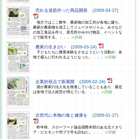
売れる道筋作った商品開発
(2009-04-27)
地方ではここ数年、農産物の加工所が各地に建ち、
農家が農産物を加工してジュースやジャム、みそなど
の加工食品を作り、直売所やみやげ物店、イベントな
どで販売する。．．．
≫詳細
農家の生きがい
(2009-03-24)
子どもたちに農業体験をさせようという活動が、各
地で盛んに行われるようになった。．．．
≫詳細
企業的視点で新展開
(2009-02-24)
国が農家の法人化を推進していることもあり、最近
は各地で法人経営が増えている。．．．
≫詳細
次世代に本物の食と健康を
(2009-01-27)
昨年秋、スローフード協会国際本部のある北イタリ
ア・ピエモンテ州ブラ市を訪ねた。．．．
≫詳細