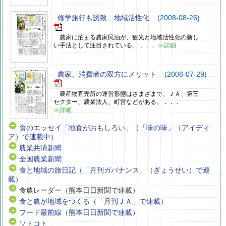
修学旅行も誘致…地域活性化
(2008-08-26)
農家に泊まる農家民泊が、観光と地域活性化の新し
い手法として注目されている。．．．
≫詳細
農家、消費者の双方にメリット
(2008-07-29)
農産物直売所の運営形態はさまざまで、ＪＡ、第三
セクター、農業法人、町営などがある。．．．
≫詳細
食のエッセイ「地食がおもしろい」（「味の味」（アイディ
ア）で連載中）
農業共済新聞
全国農業新聞
食と地域の旅日記（「月刊ガバナンス」（ぎょうせい）で連
載）
食農レーダー（熊本日日新聞で連載）
食と農が地域をつくる（「月刊ＪＡ」で連載）
フード最前線（熊本日日新聞で連載）
ソトコト