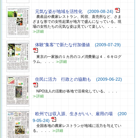
元気な姿が地域を活性化
(2009-08-24)
農産品や農家レストラン、民宿、直売所など、さま
ざまな形での女性起業が地方で盛んになっている。現
場の女性たちの元気な姿は見ていて楽しい。．．．
≫詳細
体験"集客”で新たな付加価値
(2009-07-29)
東京の一家族の１カ月のコメ消費量は４．６キログ
ラム。．．．
≫詳細
住民に活力 行政との協動も
(2009-06-22)
NPO法人の活動が各地で活発化している。．．．
≫詳細
欧州では収入源、生きがいい、雇用の場
(200
9-05-24)
全国各地の農家レストランが地域に活力を与えてい
る。．．．
≫詳細