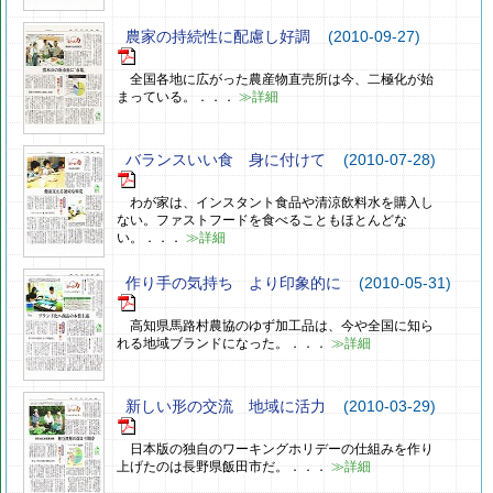
農家の持続性に配慮し好調
(2010-09-27)
全国各地に広がった農産物直売所は今、二極化が始
まっている。．．．
≫詳細
バランスいい食 身に付けて
(2010-07-28)
わが家は、インスタント食品や清涼飲料水を購入し
ない。ファストフードを食べることもほとんどな
い。．．．
≫詳細
作り手の気持ち より印象的に
(2010-05-31)
高知県馬路村農協のゆず加工品は、今や全国に知ら
れる地域ブランドになった。．．．
≫詳細
新しい形の交流 地域に活力
(2010-03-29)
日本版の独自のワーキングホリデーの仕組みを作り
上げたのは長野県飯田市だ。．．．
≫詳細