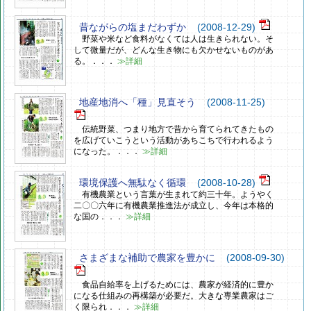
昔ながらの塩まだわずか
(2008-12-29)
野菜や米など食料がなくては人は生きられない。そ
して微量だが、どんな生き物にも欠かせないものがあ
る。．．．
≫詳細
地産地消へ「種」見直そう
(2008-11-25)
伝統野菜、つまり地方で昔から育てられてきたもの
を広げていこうという活動があちこちで行われるよう
になった。．．．
≫詳細
環境保護へ無駄なく循環
(2008-10-28)
有機農業という言葉が生まれて約三十年。ようやく
二〇〇六年に有機農業推進法が成立し、今年は本格的
な国の．．．
≫詳細
さまざまな補助で農家を豊かに
(2008-09-30)
食品自給率を上げるためには、農家が経済的に豊か
になる仕組みの再構築が必要だ。大きな専業農家はご
く限られ．．．
≫詳細