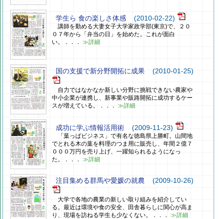
学生ら 食の楽しさ体感
(2010-02-22)
講師を勤める大妻女子大学家政学部(東京)で、２０
０７年から「弁当の日」を始めた。これが面白
い。．．．
≫詳細
国の支援で新分野開拓に成果
(2010-01-25)
自力ではなかなか新しい分野に挑戦できない農家や
中小企業が連携し、新事業や販路開拓に成功するケー
スが増えている。．．．
≫詳細
成功に学ぶ情報活用術
(2009-11-23)
「葉っぱビジネス」で有名な徳島県上勝町。山間地
でとれる木の葉を料理のつま用に販売し、年間２億７
０００万円を売り上げ、一躍知られるようになっ
た。．．．
≫詳細
注目集める群馬や愛媛の就農
(2009-10-26)
大学で各地の農業の新しい取り組みを紹介してい
る。最近は環境や食の安全、田舎暮らしに関心が高ま
り、現場を訪ねる学生も少なくない。．．．
≫詳細