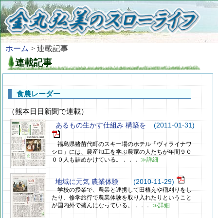
ホーム
> 連載記事
連載記事
食農レーダー
（熊本日日新聞で連載）
あるもの生かす仕組み 構築を
(2011-01-31)
福島県猪苗代町のスキー場のホテル「ヴィライナワ
シロ」には、農産加工を学ぶ農家の人たちが年間９０
００人も詰めかけている。．．．
≫詳細
地域に元気 農業体験
(2010-11-29)
学校の授業で、農業と連携して田植えや稲刈りをし
たり、修学旅行で農業体験を取り入れたりということ
が国内外で盛んになっている。．．．
≫詳細