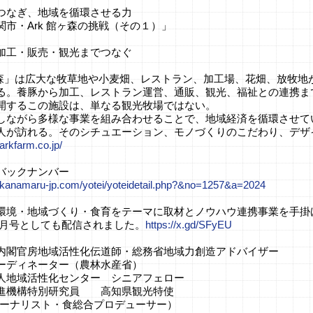
つなぎ、地域を循環させる力
市・Ark 館ヶ森の挑戦（その１）」
加工・販売・観光までつなぐ
館ヶ森」は広大な牧草地や小麦畑、レストラン、加工場、花畑、放牧地
る。養豚から加工、レストラン運営、通販、観光、福祉との連携ま
開するこの施設は、単なる観光牧場ではない。
しながら多様な事業を組み合わせることで、地域経済を循環させて
人が訪れる。そのシチュエーション、モノづくりのこだわり、デザ
arkfarm.co.jp/
バックナンバー
.kanamaru-jp.com/yotei/yoteidetail.php?&no=1257&a=2024
環境・地域づくり・食育をテーマに取材とノウハウ連携事業を手掛
６月号としても配信されました。
https://x.gd/SFyEU
内閣官房地域活性化伝道師・総務省地域力創造アドバイザー
ーディネーター（農林水産省）
人地域活性化センター シニアフェロー
進機構特別研究員 高知県観光特使
ャーナリスト・食総合プロデューサー）