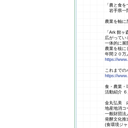
「農と食を
岩手県一関
農業を軸に
「Ark 
広がってい
一体的に展
農業を核に
年間２０万
https://www.
これまでの
https://www
食・農業・
活動紹介 
金丸弘美 
地産地消コ
一般財団法
発酵文化推
(食環境ジ