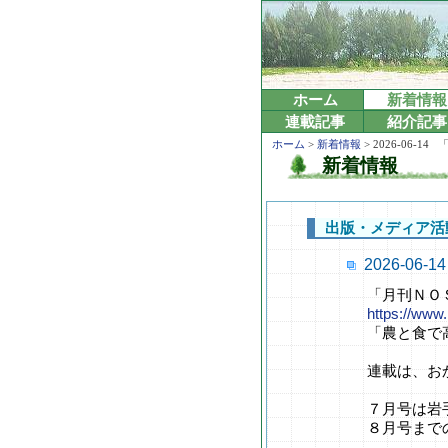
ホーム
新着情報
連載記事
紹介記事
ホーム
>
新着情報
> 2026-06
新着情報
出版・メディア活
2026-0
「月刊ＮＯ
https://www
「農と食で
連載は、お
７月号は岩
８月号まで