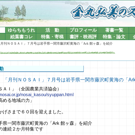
ゆらちもうれ
活 動
プロフィール
著書一覧
絵葉書コレ
特集・寄稿
書評・映画評
特集・論文
-14 「月刊ＮＯＳＡＩ」７月号は岩手県一関市藤沢町黄海の「Ark 館ヶ森」を紹介
動
6-14 「月刊ＮＯＳＡＩ」７月号は岩手県一関市藤沢町黄海の「Ar
ＳＡＩ」（全国農業共済協会）
.nosai.or.jp/nosai_kasou/syuppan.html
高める地域の力」
かげさまで６０回を迎えました。
手県一関市藤沢町黄海の「Ark 館ヶ森」を紹介
の連続２か月特集です