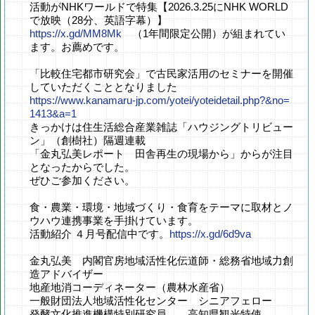
活動がNHKワールドで特集【2026.3.25にNHK WORLD
で放映（28分、英語字幕）】
https://x.gd/MM8Mk
（1年間限定公開）が組まれてい
ます。お薦めです。
「比較住宅都市研究会」で古民家活用のセミナーを開催
していただくこととなりました
https://www.kanamaru-jp.com/yotei/yoteidetail.php?&no=
1413&a=1
きっかけは住生活総合産業雑誌「ハウジングトリビュー
ン」（創樹社）隔週連載
「金丸弘美レポート 田舎再生の現場から」からが注目
となったからでした。
ぜひご参加ください。
食・農業・環境・地域づくり・食育をテーマに取材とノ
ウハウ連携事業を手掛けています。
活動紹介 ４月号配信中です。
https://x.gd/6d9va
金丸弘美 内閣官房地域活性化伝道師・総務省地域力創
造アドバイザー
地産地消コーディネーター（農林水産省）
一般財団法人地域活性化センター シニアフェロー
発酵文化推進機構特別研究員 高知県観光特使