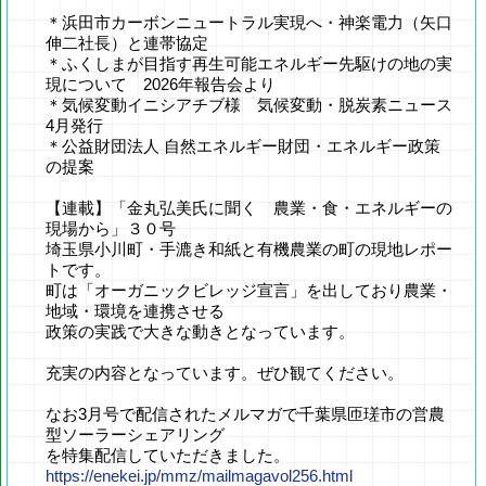
＊浜田市カーボンニュートラル実現へ・神楽電力（矢口
伸二社長）と連帯協定
＊ふくしまが目指す再生可能エネルギー先駆けの地の実
現について 2026年報告会より
＊気候変動イニシアチブ様 気候変動・脱炭素ニュース
4月発行
＊公益財団法人 自然エネルギー財団・エネルギー政策
の提案
【連載】「金丸弘美氏に聞く 農業・食・エネルギーの
現場から」３０号
埼玉県小川町・手漉き和紙と有機農業の町の現地レポー
トです。
町は「オーガニックビレッジ宣言」を出しており農業・
地域・環境を連携させる
政策の実践で大きな動きとなっています。
充実の内容となっています。ぜひ観てください。
なお3月号で配信されたメルマガで千葉県匝瑳市の営農
型ソーラーシェアリング
を特集配信していただきました。
https://enekei.jp/mmz/mailmagavol256.html