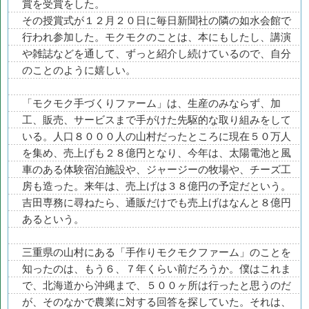
賞を受賞をした。
その授賞式が１２月２０日に毎日新聞社の隣の如水会館で
行われ参加した。モクモクのことは、本にもしたし、講演
や雑誌などを通して、ずっと紹介し続けているので、自分
のことのように嬉しい。
「モクモク手づくりファーム」は、生産のみならず、加
工、販売、サービスまで手がけた先駆的な取り組みをして
いる。人口８０００人の山村だったところに現在５０万人
を集め、売上げも２８億円となり、今年は、太陽電池と風
車のある体験宿泊施設や、ジャージーの牧場や、チーズ工
房も造った。来年は、売上げは３８億円の予定だという。
吉田専務に尋ねたら、通販だけでも売上げはなんと８億円
あるという。
三重県の山村にある「手作りモクモクファーム」のことを
知ったのは、もう６、７年くらい前だろうか。僕はこれま
で、北海道から沖縄まで、５００ヶ所は行ったと思うのだ
が、そのなかで農業に対する回答を探していた。それは、