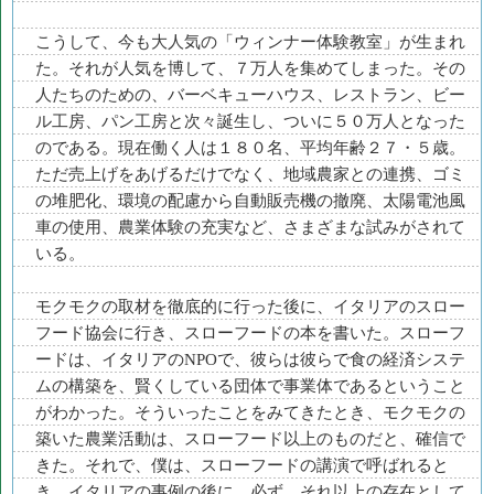
こうして、今も大人気の「ウィンナー体験教室」が生まれ
た。それが人気を博して、７万人を集めてしまった。その
人たちのための、バーベキューハウス、レストラン、ビー
ル工房、パン工房と次々誕生し、ついに５０万人となった
のである。現在働く人は１８０名、平均年齢２７・５歳。
ただ売上げをあげるだけでなく、地域農家との連携、ゴミ
の堆肥化、環境の配慮から自動販売機の撤廃、太陽電池風
車の使用、農業体験の充実など、さまざまな試みがされて
いる。
モクモクの取材を徹底的に行った後に、イタリアのスロー
フード協会に行き、スローフードの本を書いた。スローフ
ードは、イタリアのNPOで、彼らは彼らで食の経済システ
ムの構築を、賢くしている団体で事業体であるということ
がわかった。そういったことをみてきたとき、モクモクの
築いた農業活動は、スローフード以上のものだと、確信で
きた。それで、僕は、スローフードの講演で呼ばれると
き、イタリアの事例の後に、必ず、それ以上の存在として