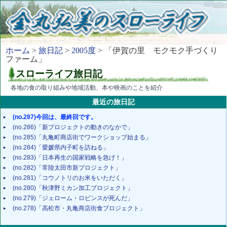
ホーム
>
旅日記
>
2005度
> 「伊賀の里 モクモク手づくり
ファーム」
スローライフ旅日記
各地の食の取り組みや地域活動、本や映画のことを紹介
最近の旅日記
(no.287)今回は、最終回です。
(no.286)「新プロジェクトの動きのなかで」
(no.285)「丸亀町商店街でワークショップ始まる」
(no.284)「愛媛県内子町を訪ねる」
(no.283)「日本再生の国家戦略を急げ！」
(no.282)「常陸太田市新プロジェクト」
(no.281)「コウノトリのお米をいただく」
(no.280)「秋津野ミカン加工プロジェクト」
(no.279)「ジェローム・ロビンスが死んだ」
(no.278)「高松市・丸亀商店街食プロジェクト」