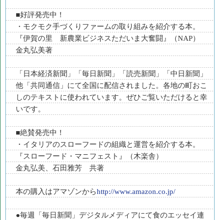
■好評発売中！
・モクモク手づくりファームの取り組みを紹介する本。
『伊賀の里 新農業ビジネスただいま大奮闘』（NAP）
金丸弘美著
「日本経済新聞」「毎日新聞」「読売新聞」「中日新聞」
他「共同通信」にて全国に配信されました。各地の町おこ
しのテキストに使われています。ぜひご覧いただけると幸
いです。
■絶賛発売中！
・イタリアのスローフードの組織と運営を紹介する本。
『スローフード・マニフェスト』（木楽舎）
金丸弘美、石田雅芳 共著
本の購入はアマゾンから
http://www.amazon.co.jp/
●毎週「毎日新聞」デジタルメディアにて食のエッセイ連