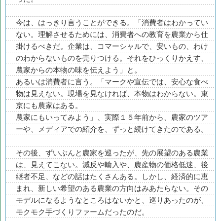
今は、はっきり言うことができる。「消費者はわかってい
ない。理解させるためには、消費者への教育を農業から仕
掛けるべきだ。企業は、コマーシャルで、安いもの、わけ
のわからないものを売りつける。それをひっくりかえす、
農家からの本物の味を伝えよう」と。
あるいは消費者に言う。「マークや宣伝では、安心な食べ
物は見えない。現場を見なければ、本物はわからない。東
京にも農家はある。
農家にもいってみよう」、実際１５年前から、農家のツア
ーや、メディアでの紹介を、ずっと続けてきたのである。
その後、ずいぶんと農家を巡ったが、先の展望のある農業
は、見えてこない。減反や輸入や、農産物の価格低迷、後
継者不足、などの話はたくさんある。しかし、経済的に恵
まれ、新しい希望のある農業の方向はみあたらない。その
モデルになるようなところはないかと、巡りあったのが、
モクモク手づくりファームだったのだ。