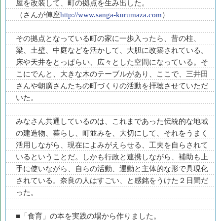
屋を改装して、町の拠点を生み出した。
（さんが俥座
http://www.sanga-kurumaza.com
）
その拠点となっている町の家に一歩入ったら、昔の柱、
梁、土壁、中庭などを活かして、大胆に改築されている。
床や天井をとっぱらい、広々とした空間になっている。そ
こにでんと、大きな木のテーブルがあり、ここで、三井田
さんや朝廣さんたちの町づくりの活動を拝聴させていただ
いた。
みなさん共通しているのは、これまであった伝統的な地域
の建造物、暮らし、町並みを、大切にして、それをうまく
活用しながら、現在によみがえらせる、工夫を自らされて
いるということだ。しかも行政と連携しながら、補助も上
手に使いながら、自らの活動、運動と主体的な形で具現化
されている。奈良の人はすごい、と感銘をうけた２日間だ
った。
■「食育」の本を実践の場から作りました。