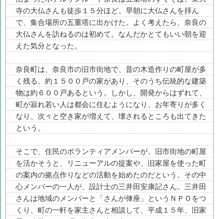
寺の大仏さんも徒歩１５分ほど。早朝に大仏さんを拝ん
で、集合場所の五重塔に出かけた。よく考えたら、奈良の
大仏さんを訪ねるのは初めて。なんだかとてもいい朝を迎
えた気分となった。
奈良町は、奈良市の旧市街地で、昔の木造作りの町屋が多
く残る。約１５００戸の家があり、そのうち伝統的な建築
物は約６００戸あるという。しかし、開発からはずれて、
町が寂れ若い人は都会に住むようになり、お年寄りが多く
なり、次々と空き家が増えて、壊されるところも出てきた
という。
そこで、住民のボランティアメンバーが、旧市街地の町屋
を活かそうと、リニューアルの提案や、旧家屋を使った町
の案内の拠点作りなどの活動を始めたのだという。その中
心メンバーの一人が、設計士の三井田安康記さん。三井田
さんは地域のメンバーと「さんが俥座」というＮＰＯをつ
くり、町の一軒を家主さんと相談して、平成１５年、旧家