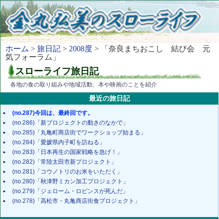
ホーム
>
旅日記
>
2008度
> 「奈良まちおこし 結び会 元
気フォーラム」
スローライフ旅日記
各地の食の取り組みや地域活動、本や映画のことを紹介
最近の旅日記
(no.287)今回は、最終回です。
(no.286)「新プロジェクトの動きのなかで」
(no.285)「丸亀町商店街でワークショップ始まる」
(no.284)「愛媛県内子町を訪ねる」
(no.283)「日本再生の国家戦略を急げ！」
(no.282)「常陸太田市新プロジェクト」
(no.281)「コウノトリのお米をいただく」
(no.280)「秋津野ミカン加工プロジェクト」
(no.279)「ジェローム・ロビンスが死んだ」
(no.278)「高松市・丸亀商店街食プロジェクト」