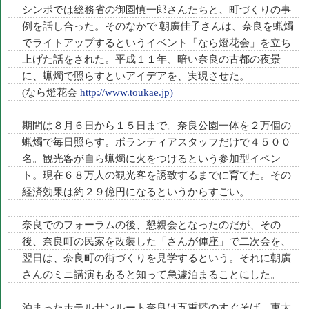
シンポでは総務省の御園慎一郎さんたちと、町づくりの事
例を話し合った。そのなかで 朝廣佳子さんは、奈良を蝋燭
でライトアップするというイベント「なら燈花会」を立ち
上げた話をされた。平成１１年、暗い奈良の古都の夜景
に、蝋燭で照らすといアイデアを、実現させた。
(なら燈花会
http://www.toukae.jp)
期間は８月６日から１５日まで。奈良公園一体を２万個の
蝋燭で毎日照らす。ボランティアスタッフだけで４５００
名。観光客が自ら蝋燭に火をつけるという参加型イベン
ト。現在６８万人の観光客を誘致するまでに育てた。その
経済効果は約２９億円になるというからすごい。
奈良でのフォーラムの後、懇親会となったのだが、その
後、奈良町の民家を改装した「さんが俥座」で二次会を、
翌日は、奈良町の街づくりを見学するという。それに朝廣
さんのミニ講演もあると知って急遽泊まることにした。
泊まったホテルサンルート奈良は五重塔のすぐそば。東大