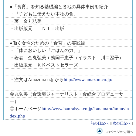
●「食育」を知る基礎編と各地の具体事例を紹介
・『子どもに伝えたい本物の食』
・著 金丸弘美
・出版版元 ＮＴＴ出版
●働く女性のための「食育」の実践編
・「体においしい『ごはんの力』」
・著者 金丸弘美＋義岡千恵子（イラスト 川口澄子）
・出版版元 ＫＫベストセラーズ
・注文はAmazon.co.jpから
http://www.amazon.co.jp/
金丸弘美（食環境ジャーナリスト・食総合プロデューサ
ー）
◎ホームページ
http://www.banraisya.co.jp/kanamaru/home/in
dex.php
[
前の日記へ
]
[
次の日記へ
]
このページの先頭へ