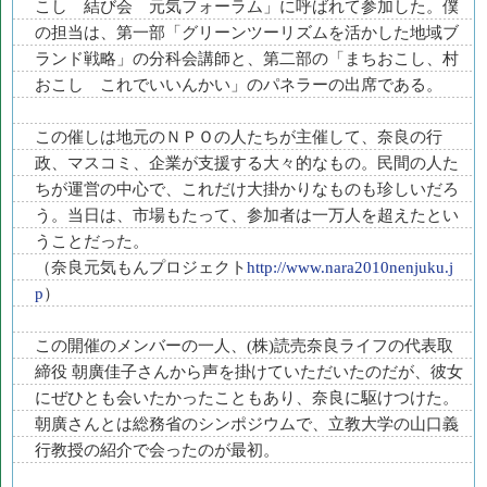
こし 結び会 元気フォーラム」に呼ばれて参加した。僕
の担当は、第一部「グリーンツーリズムを活かした地域ブ
ランド戦略」の分科会講師と、第二部の「まちおこし、村
おこし これでいいんかい」のパネラーの出席である。
この催しは地元のＮＰＯの人たちが主催して、奈良の行
政、マスコミ、企業が支援する大々的なもの。民間の人た
ちが運営の中心で、これだけ大掛かりなものも珍しいだろ
う。当日は、市場もたって、参加者は一万人を超えたとい
うことだった。
（奈良元気もんプロジェクト
http://www.nara2010nenjuku.j
p
）
この開催のメンバーの一人、(株)読売奈良ライフの代表取
締役 朝廣佳子さんから声を掛けていただいたのだが、彼女
にぜひとも会いたかったこともあり、奈良に駆けつけた。
朝廣さんとは総務省のシンポジウムで、立教大学の山口義
行教授の紹介で会ったのが最初。