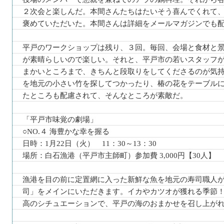
２次会と楽しんだ。本間さんたちはたいそう喜んでくれて
褒めていただいた。本間さんは詳細をメールマガジンでも
平戸のワークショップは残り、３回。毎回、会場と食材と
が素晴らしいので楽しい。それと、平戸市の若いスタッフ
まかいところまで、きちんと段取りをしてくださるのが気
を地元の小さい竹を探してつかったり、椿の花をテーブル
たところも配慮されて、そんなところが素敵だ。
「平戸市味覚の劇場」
○NO.４ 海豊かな幸を握る
日時：1月22日（火） 11：30～13：30
場所：白石漁港（平戸市主師町）参加費 3,000円【30人】
漁港を目の前に定置網に入った新鮮な魚を地元の寿司職人
司」をメインにいただきます。イカやカツオが獲れる季節
高のシチュエーションで、平戸の海のおまかせを召し上がれ