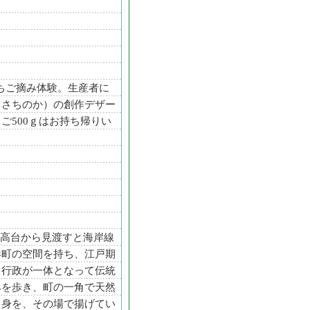
ちご摘み体験。生産者に
（さちのか）の創作デザー
ご500ｇはお持ち帰りい
）
島の高台から見渡すと海岸線
港町の空間を持ち、江戸期
と行政が一体となって伝統
みを歩き、町の一角で天然
り身を、その場で揚げてい