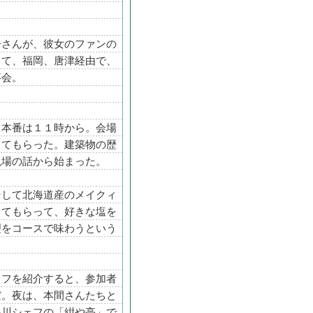
子さんが、彼女のファンの
って、福岡、唐津経由で、
事会。
、本番は１１時から。会場
ってもらった。建築物の歴
現場の話から始まった。
そして北海道産のメイクィ
ってもらって、好きな塩を
理をコースで味わうという
ッフを紹介すると、参加者
だ。夜は、本間さんたちと
谷川シェフの「紺や亭」で