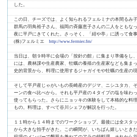
した。
この日、チーズでは、よく知られるフェルミナの本間るみ
群馬の羽鳥裕子さん、福岡の斉藤恵子さんの二人をともな
夜に平戸にきてくれた。さっそく、「紺や亭」に誘って食
(株)フェルミエ
http://www.fermier.fm/
当日は、朝９時半に会場の「按針の館」に集まり準備をし
には、農林課や生産農家、牡蠣の養殖の生産家なども集ま
史的背景から、料理に使用するジャガイモや牡蠣の生産の
そして平戸産じゃがいもの長崎産のデジマ、ニシユタカ、
ーンの食べ比べから。それも平戸産の４タイプの塩を味わ
使ってもらった。さらにニョッキの体験をして本格的な料
もの。料理は、すべて谷川シェフが解説を行った。
１１時から１４時までのワークショップ。最後には全スタ
から大きな拍手がきた。この瞬間が、いちばん嬉しいとき
役場のメンバーで懇親を兼ねてのアラの鍋料理。それから