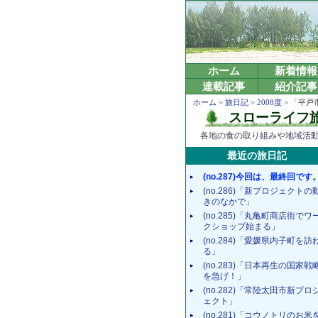
ホーム
新着情報
連載記事
紹介記事
ホーム
>
旅日記
>
2008度
> 「平
スローライフ
各地の食の取り組みや地域活
最近の旅日記
(no.287)今回は、最終回です
(no.286)「新プロジェクトの
きのなかで」
(no.285)「丸亀町商店街でワ
クショップ始まる」
(no.284)「愛媛県内子町を訪
る」
(no.283)「日本再生の国家戦
を急げ！」
(no.282)「常陸太田市新プロ
ェクト」
(no.281)「コウノトリのお米