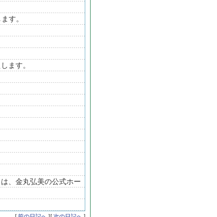
します。
たします。
トは、金丸弘美の公式ホー
[
前の日記へ
]
[
次の日記へ
]