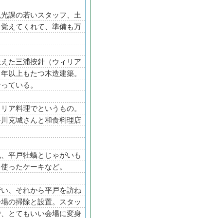
観光課の若いスタッフ、土
を覚えてくれて、準備も万
仕えた三浦按針（ウィリア
０年以上もたつ木造建築。
なっている。
リア料理でというもの。
谷川克城さんと和食料理店
風、平戸牡蠣とじゃがいも
を使ったケーキなど。
行い、それから平戸を訪ね
会場の掃除と設置。スタッ
で、とてもいい会場に変身