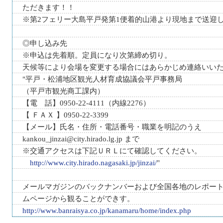
ただきます！！
※第2フェリー大島平戸発第1便着的山港より現地まで送迎
◎申し込み先
※申込は先着順。定員になり次第締め切り。
天候等により会場を変更する場合にはあらかじめ連絡いい
"平戸・松浦地区観光人材育成協議会平戸事務局
（平戸市観光商工課内）
【電 話】0950-22-4111（内線2276）
【 ＦＡＸ 】0950-22-3399
【メール】氏名・住所・電話番号・職業を明記のうえ
kankou_jinzai@city.hirado.lg.jp まで
※交通アクセスは下記ＵＲＬにて確認してください。
http://www.city.hirado.nagasaki.jp/jinzai/
"
メールマガジンのバックナンバーおよび全国各地のレポー
ムページから観ることができす。
http://www.banraisya.co.jp/kanamaru/home/index.php