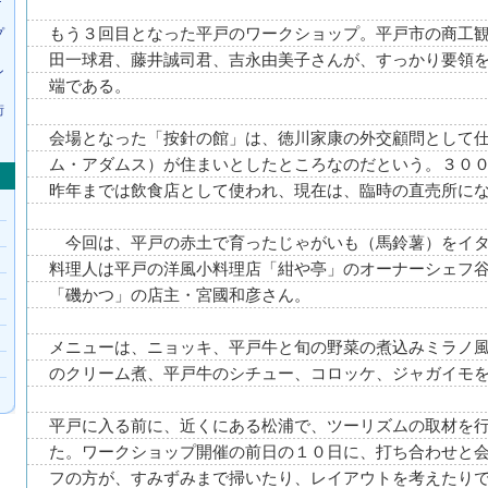
もう３回目となった平戸のワークショップ。平戸市の商工
プ
田一球君、藤井誠司君、吉永由美子さんが、すっかり要領
ン
端である。
街
会場となった「按針の館」は、徳川家康の外交顧問として
ム・アダムス）が住まいとしたところなのだという。３０
昨年までは飲食店として使われ、現在は、臨時の直売所に
今回は、平戸の赤土で育ったじゃがいも（馬鈴薯）をイタ
料理人は平戸の洋風小料理店「紺や亭」のオーナーシェフ
「磯かつ」の店主・宮國和彦さん。
メニューは、ニョッキ、平戸牛と旬の野菜の煮込みミラノ
のクリーム煮、平戸牛のシチュー、コロッケ、ジャガイモ
平戸に入る前に、近くにある松浦で、ツーリズムの取材を
た。ワークショップ開催の前日の１０日に、打ち合わせと
フの方が、すみずみまで掃いたり、レイアウトを考えたり