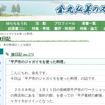
ゆらちもうれ
活 動
プロフィール
著書一覧
絵葉書コレ
特集・寄稿
書評・映画評
特集・論文
戸市のジャガイモを使った料理」
旅日記
動、本や映画のことを紹介
旅日記 no.173
。
「平戸市のジャガイモを使った料理」
動
ー
こんにちわ。金丸です。
今日は「平戸市のジャガイモを使った料理」の話です。
ね
略
２００８年は、１月１１日の長崎県平戸市のワークショッ
の商店街にある「按針の館」を使っての「平戸素材の劇場
ジ
ャガイモがメインとなった。
を