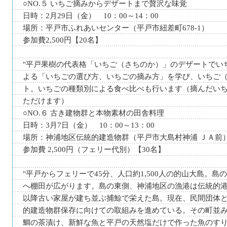
○NO.５ いちご摘みからデザートまで贅沢な味覚
日時：2月29日（金） 10：00～14：00
場所：平戸市ふれあいセンター（平戸市紐差町678-1）
参加費2,500円【20名】
"平戸果樹の代表格「いちご（さちのか）」のデザートでい
よる「いちごの選び方、いちごの摘み方」を学び、いちご
ト。いちごの種類別による食べ比べも行います（摘んだいち
ただけます）
○NO.６ 古き建物群と本物素材の田舎料理
日時：3月7日（金） 10：00～13：00
場所：神浦地区伝統的建造物群（平戸市大島村神浦 ＪＡ前
参加費 2,500円（フェリー代別）【30名】
"平戸からフェリーで45分、人口約1,500人の的山大島。
へ棚田が広がります。島の東側、神浦地区の漁港は伝統的
以降古い家屋が建ち並ぶ捕鯨で栄えた島。現在、民間団体
的建造物群保存に向けての取組みを進めている。その町並
鯛の茶漬け、新鮮な魚と平戸の天然塩だけで作った魚のす