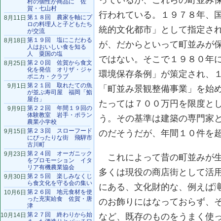
っているが、これらの町並み
村の個性が商品に 佐
賀・七山村
行われている。１９７８年、
第１８回 農家を軸にプ
8月11日
ロの料理人と子どもたち
統的文化都市」として指定さ
が交流
第１９回 塩にこだわる
8月18日
が、だからといって町並みが
人はおいしい食を知る
人 粟国の塩
ではない。そこで１９８０年
第２０回 佐賀から食文
8月25日
化を発信 オリザ・ジャ
環境保存条例」が策定され、
ポニカ・クラブ
第２１回 取れたての魚
9月1日
「町並み景観整備事業」を始
が並ぶ寿司屋 福岡「鮨
屋台」
たっては７００万円を限度と
第２２回 年間１９回の
9月9日
体験教室 岩手・ポラン
う。その基準は建築の専門家
農業小学校
第２３回 スローフード
9月15日
のだそうだが、年間１０件を
にぴったりな街 飛騨市
古川町
第２４回 オーガニック
9月23日
これによって昔の町並みが生
をプロモーション イタ
リア有機農業協会
多くは現役の商店街として活
第２５回 楽しみなくじ
9月30日
ら食文化を守る会の集い
にある、文化財的な、例えば
第２６回 地元食材を使
10月6日
った充実給食 佐賀・唐
のお飾りにはなっておらず、
津
第２７回 終わりから始
10月14日
など、既存のものをうまく使