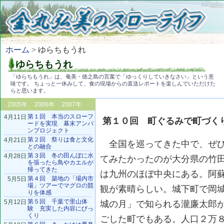
ホーム
> ゆらちもうれ
ゆらちもうれ
「ゆらちもうれ」は、奄美・徳之島の言葉で「ゆっくりしていきなさい」という意
味です。 ちょっと一休みして、食の現場からの直送レポートを楽しんでいただけた
らと思います。
2005年
2006年
2007年
第１回 本当のスローフ
4月11日
第１０回 町ぐるみで町づく
ードを実現 幕末アンパ
ンプロジェクト
第２回 祭りは食と文化
4月21日
全国を巡ってきた中で、ぜひ
との融合
第３回 冬の田んぼに水
4月28日
てみたかったのが大分県の竹
を張ったら鳥やカエルが
帰ってきた
は九州のほぼ中央にある。阿
第４回 築地の「場内市
5月5日
場」ツアーでマグロの競
観が素晴らしい。城下町で岡
りを体感
第５回 千葉で里山体
5月12日
城の月」で知られる瀧廉太郎
験 充実した内容にびっ
くり
ごした町でもある。人口２万