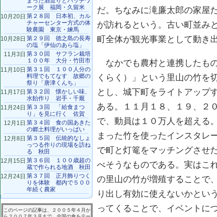
まった酒造りとパッチワ
ーク展 福岡・久留米
だ。ちなみに滝廉太郎の家屋
第２８回 日本初、カル
10月20日
チャーセンター方式の体
が訪れるという。古い町並み
験農園 東京・練馬
町全体が観光事業として動き
第２９回 徳之島の長寿
10月28日
の塩「伊仙のあら塩」
第３０回 サフラン栽培
11月3日
１００年 大分・竹田市
なかでも農村と連携したもの
第３１回 １００人分の
11月10日
料理でもてなす 故郷の
くらく）」という里山の竹を
祭り「唐津くんち」
とし、城下町をライトアップ
第３２回 懐かしい味、
11月17日
水飴作り 岩手・千厩
ある。１１月１８、１９、２
第３３回 「給食まつ
11月24日
り」を見に行く 佐賀
で、動員は１０万人を超える
第３４回 食の国あきた
12月1日
の郷土料理がいっぱい
まった竹を使ったインスタレ
第３５回 伝統的なしょ
12月8日
っつる作りの現場を訪ね
で町と灯篭をマッチングさせ
る 秋田
第３６回 １００歳超の
12月15日
べそうなものである。実はこ
蔵で作られる地酒 秋田
第３７回 正月飾りつく
12月24日
の里山の竹が増殖することで
りを体験 都内で５００
年続く農家
り出し有効に使えないかとい
ってくることで、イベントに
このページの記事は、２００５年４月か
ら２００７年３月まで、全国の食をテー