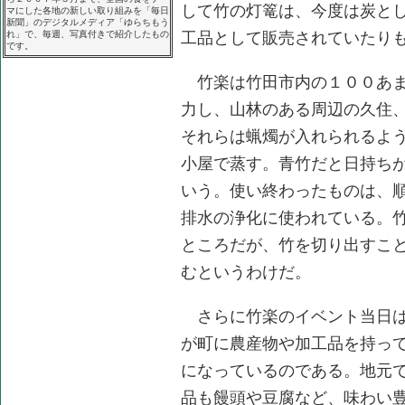
して竹の灯篭は、今度は炭と
マにした各地の新しい取り組みを「毎日
新聞」のデジタルメディア「ゆらちもう
れ」で、毎週、写真付きで紹介したもの
工品として販売されていたり
です。
竹楽は竹田市内の１００あま
力し、山林のある周辺の久住
それらは蝋燭が入れられるよ
小屋で蒸す。青竹だと日持ち
いう。使い終わったものは、
排水の浄化に使われている。
ところだが、竹を切り出すこ
むというわけだ。
さらに竹楽のイベント当日は
が町に農産物や加工品を持っ
になっているのである。地元
品も饅頭や豆腐など、味わい