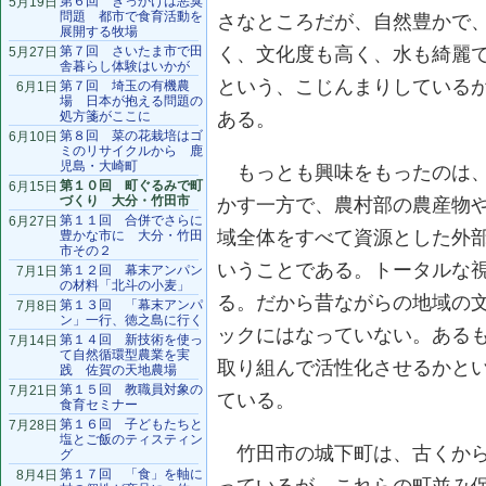
第６回 きっかけは悪臭
5月19日
問題 都市で食育活動を
さなところだが、自然豊かで
展開する牧場
第７回 さいたま市で田
く、文化度も高く、水も綺麗
5月27日
舎暮らし体験はいかが
という、こじんまりしている
第７回 埼玉の有機農
6月1日
場 日本が抱える問題の
処方箋がここに
ある。
第８回 菜の花栽培はゴ
6月10日
ミのリサイクルから 鹿
児島・大崎町
もっとも興味をもったのは、
第１０回 町ぐるみで町
6月15日
づくり 大分・竹田市
かす一方で、農村部の農産物
第１１回 合併でさらに
6月27日
域全体をすべて資源とした外
豊かな市に 大分・竹田
市その２
いうことである。トータルな
第１２回 幕末アンパン
7月1日
の材料「北斗の小麦」
る。だから昔ながらの地域の
第１３回 「幕末アンパ
7月8日
ン」一行、徳之島に行く
ックにはなっていない。ある
第１４回 新技術を使っ
7月14日
て自然循環型農業を実
取り組んで活性化させるかと
践 佐賀の天地農場
第１５回 教職員対象の
7月21日
ている。
食育セミナー
第１６回 子どもたちと
7月28日
塩とご飯のティスティン
竹田市の城下町は、古くから
グ
第１７回 「食」を軸に
8月4日