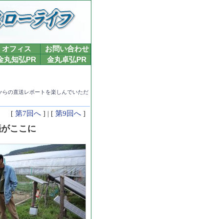
オフィス
お問い合わせ
金丸知弘PR
金丸卓弘PR
からの直送レポートを楽しんでいただ
[
第7回へ
] | [
第9回へ
]
箋がここに