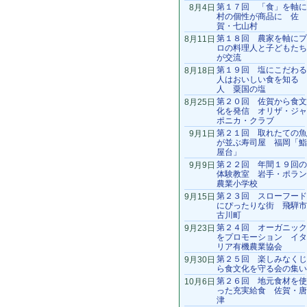
第１７回 「食」を軸に
8月4日
村の個性が商品に 佐
賀・七山村
第１８回 農家を軸にプ
8月11日
ロの料理人と子どもたち
が交流
第１９回 塩にこだわる
8月18日
人はおいしい食を知る
人 粟国の塩
第２０回 佐賀から食文
8月25日
化を発信 オリザ・ジャ
ポニカ・クラブ
第２１回 取れたての魚
9月1日
が並ぶ寿司屋 福岡「鮨
屋台」
第２２回 年間１９回の
9月9日
体験教室 岩手・ポラン
農業小学校
第２３回 スローフード
9月15日
にぴったりな街 飛騨市
古川町
第２４回 オーガニック
9月23日
をプロモーション イタ
リア有機農業協会
第２５回 楽しみなくじ
9月30日
ら食文化を守る会の集い
第２６回 地元食材を使
10月6日
った充実給食 佐賀・唐
津