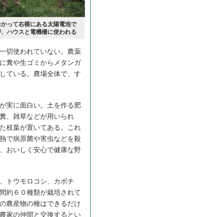
向かって右横にある太陽電池で
が、ハウスと電機柵に使われる
一切使われていない。農薬
に糞や生ゴミからメタンガ
している。農場全体で、す
が実に面白い。土を作る肥
糞、雑草などが用いられ
た枝葉が置いてある。これ
熱で病原菌や害虫などを殺
、おいしく安心で健康な野
、トウモロコシ、カボチ
間約６０種類が栽培されて
の農産物の種はできるだけ
農家の仲間と交換するとい