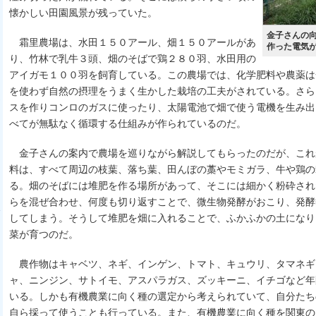
懐かしい田園風景が残っていた。
金子さんの
霜里農場は、水田１５０アール、畑１５０アールがあ
作った電気
り、竹林で乳牛３頭、畑のそばで鶏２８０羽、水田用の
アイガモ１００羽を飼育している。この農場では、化学肥料や農薬は
を使わず自然の摂理をうまく生かした栽培の工夫がされている。さら
スを作りコンロのガスに使ったり、太陽電池で畑で使う電機を生み出
べてが無駄なく循環する仕組みが作られているのだ。
金子さんの案内で農場を巡りながら解説してもらったのだが、これ
料は、すべて周辺の枝葉、落ち葉、田んぼの藁やモミガラ、牛や鶏の
る。畑のそばには堆肥を作る場所があって、そこには細かく粉砕され
らを混ぜ合わせ、何度も切り返すことで、微生物発酵がおこり、発酵
してしまう。そうして堆肥を畑に入れることで、ふかふかの土になり
菜が育つのだ。
農作物はキャベツ、ネギ、インゲン、トマト、キュウリ、タマネギ
ャ、ニンジン、サトイモ、アスパラガス、ズッキーニ、イチゴなど年
いる。しかも有機農業に向く種の選定から考えられていて、自分たち
自ら採って使うことも行っている。また、有機農業に向く種を関東の