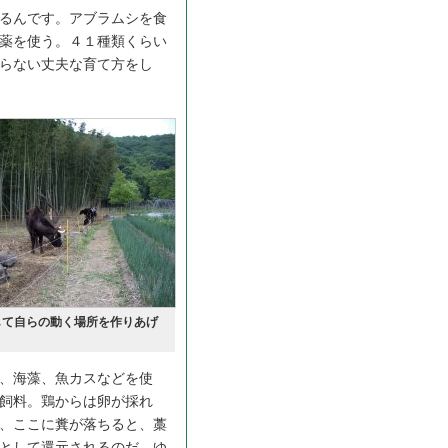
るんです。アブラムシを食
薬を使う。４１種類くらい
らない丈夫な育て方をし
して自らの動く場所を作りあげ
、海藻、魚カスなどを使
飼料。鶏からは卵が採れ
、ここに糞が落ちると、藁
として還元されるのだ。ゆ