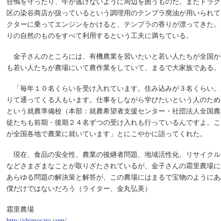
合鴨を守ったり、牛が逃げないように周辺を囲うものだ。またトラク
区の染谷商店が扱っているという調理用のテンプラ廃油が用いられて
クターに乗ってエンジンをかけると、テンプラの香りが漂ってきた。
りの自然のものをすべて利用するという工夫に満ちている。
金子さんのところには、有機農業を習いたいと若い人たちが全国か
も若い人たちが農場にいて農作業をしていて、まるで大家族である。
「毎年１０名くらいを受け入れています。住み込みが３名くらい。
りて通ってくる人もいます。仕事をしながら学びたいという人のため
という就農準備校（本部：就農希望者支援センター・社団法人全国農
徒たちも前期・後期２４名ずつの受け入れも行っているんですよ。こ
が全国各地で農業に就いています」とにこやかに語ってくれた。
現在、食品の安全性、農業の後継者問題、地域活性化、リサイクル
などさまざまなことが取りざたされているが、金子さんの霜里農場に
あらゆる問題の解決策と解答が、この農場にはまるで宝物のようにあ
僕だけではないだろう（ライター、金丸弘美）
霜里農場
http://shimosato.com/