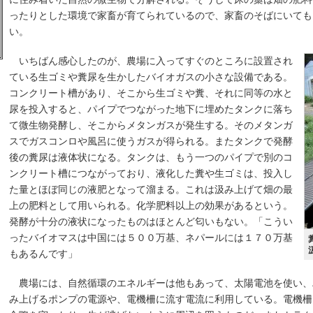
ったりとした環境で家畜が育てられているので、家畜のそばにいても
い。
いちばん感心したのが、農場に入ってすぐのところに設置され
ている生ゴミや糞尿を生かしたバイオガスの小さな設備である。
コンクリート槽があり、そこから生ゴミや糞、それに同等の水と
尿を投入すると、パイプでつながった地下に埋めたタンクに落ち
て微生物発酵し、そこからメタンガスが発生する。そのメタンガ
スでガスコンロや風呂に使うガスが得られる。またタンクで発酵
後の糞尿は液体状になる。タンクは、もう一つのパイプで別のコ
ンクリート槽につながっており、液化した糞や生ゴミは、投入し
た量とほぼ同じの液肥となって溜まる。これは汲み上げて畑の最
上の肥料として用いられる。化学肥料以上の効果があるという。
発酵が十分の液状になったものはほとんど匂いもない。「こうい
ったバイオマスは中国には５００万基、ネパールには１７０万基
もあるんです」
農場には、自然循環のエネルギーは他もあって、太陽電池を使い、
み上げるポンプの電源や、電機柵に流す電流に利用している。電機柵