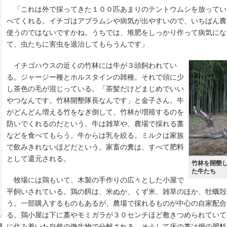
「これは外で採ってきた１００匹あまりのテントウムシを放ってい
べてくれる。イチゴはアブラムシや病気が出やすいので、いちばん農
使うのではないですかね。うちでは、堆肥をしっかり作って病気にな
て、虫たちに害虫を退治してもらうんです」
イチゴハウスの近くの竹林には牛が３頭飼われてい
る。ジャージー種とホルスタインの雑種。それで頭に少
し茶色の毛が混じっている。「茶髪だけどまじめでいい
やつなんです。竹林開墾隊長なんです」と金子さん。牛
がどんどん増える竹をなぎ倒して、竹林が増殖するのを
防いでくれるのだという。牛は雑草や、農場で採れる藁
などを食べてもらう。牛からは乳を絞る。ミルクは家族
で飲みきれないほどだという。家畜の糞は、すべて肥料
として還元される。
竹林を開墾
た牛たち
牧場には鶏もいて、木製の手作りの広々とした小屋で
平飼いされている。鶏の餌は、米ぬか、くず米、雑草のほか、牡蠣殻
う。一部購入するものもあるが、農場で採れるものが中心の自家配合
る。鶏小屋は下に藁やモミガラが３０センチほど敷きつめられていて
に住み着いた自然の微生物で分解される。そうして床の藁は畑の肥料