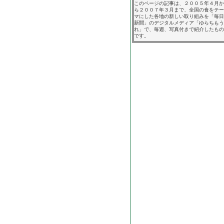
このページの記事は、２００５年４月か
ら２００７年３月まで、全国の食をテー
マにした各地の新しい取り組みを「毎日
新聞」のデジタルメディア「ゆらちもう
れ」で、毎週、写真付きで紹介したもの
です。