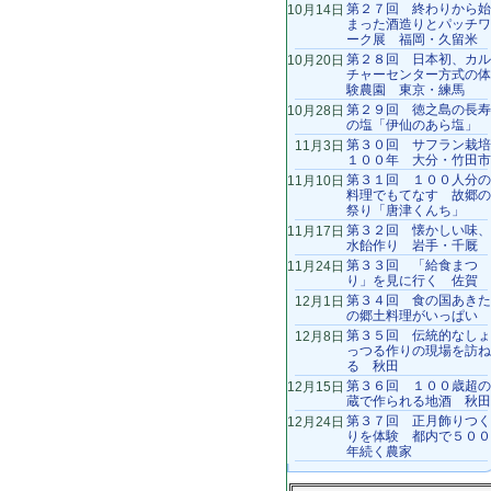
第２７回 終わりから始
10月14日
まった酒造りとパッチワ
ーク展 福岡・久留米
第２８回 日本初、カル
10月20日
チャーセンター方式の体
験農園 東京・練馬
第２９回 徳之島の長寿
10月28日
の塩「伊仙のあら塩」
第３０回 サフラン栽培
11月3日
１００年 大分・竹田市
第３１回 １００人分の
11月10日
料理でもてなす 故郷の
祭り「唐津くんち」
第３２回 懐かしい味、
11月17日
水飴作り 岩手・千厩
第３３回 「給食まつ
11月24日
り」を見に行く 佐賀
第３４回 食の国あきた
12月1日
の郷土料理がいっぱい
第３５回 伝統的なしょ
12月8日
っつる作りの現場を訪ね
る 秋田
第３６回 １００歳超の
12月15日
蔵で作られる地酒 秋田
第３７回 正月飾りつく
12月24日
りを体験 都内で５００
年続く農家