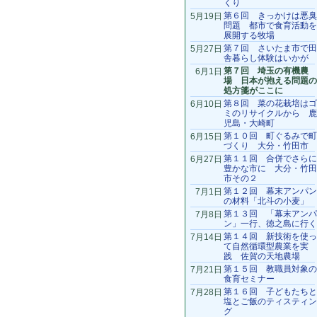
くり
第６回 きっかけは悪臭
5月19日
問題 都市で食育活動を
展開する牧場
第７回 さいたま市で田
5月27日
舎暮らし体験はいかが
第７回 埼玉の有機農
6月1日
場 日本が抱える問題の
処方箋がここに
第８回 菜の花栽培はゴ
6月10日
ミのリサイクルから 鹿
児島・大崎町
第１０回 町ぐるみで町
6月15日
づくり 大分・竹田市
第１１回 合併でさらに
6月27日
豊かな市に 大分・竹田
市その２
第１２回 幕末アンパン
7月1日
の材料「北斗の小麦」
第１３回 「幕末アンパ
7月8日
ン」一行、徳之島に行く
第１４回 新技術を使っ
7月14日
て自然循環型農業を実
践 佐賀の天地農場
第１５回 教職員対象の
7月21日
食育セミナー
第１６回 子どもたちと
7月28日
塩とご飯のティスティン
グ