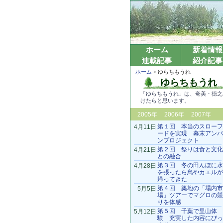
ホーム
新着情報
連載記事
紹介記事
ホーム
> ゆらちもうれ
ゆらちもうれ
「ゆらちもうれ」は、奄美・徳之
けたらと思います。
2005年
2006年
2007年
第１回 本当のスローフ
4月11日
ードを実現 幕末アンパ
ンプロジェクト
第２回 祭りは食と文化
4月21日
との融合
第３回 冬の田んぼに水
4月28日
を張ったら鳥やカエルが
帰ってきた
第４回 築地の「場内市
5月5日
場」ツアーでマグロの競
りを体感
第５回 千葉で里山体
5月12日
験 充実した内容にびっ