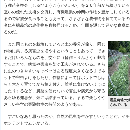
う種苗交換会（しゅびょうこうかんかい）を２６年前から続けている
互いの優れた技術を交流し、有機農業の仲間の作物を豊かにしている
るので家族が食べることもあって、さまざまな農作物を育てているの
者に有機栽培の農作物を直接届けるため、年間を通して豊かな食卓に
るのだ。
また同じものを栽培していると土の養分が偏り、同じ
作物に集まる病害虫を増やすということもあって、でき
るだけいろんなものを、交互に（輪作＝りんさく）栽培
することで、病気や害虫を防ぐ工夫がされている。さら
に虫のつきやすいキャベツはある程度大きくなるまでネ
ットで害虫よけをしたり、作物によってはポットでしば
らく大きく育ててから植え替え、雑草に負けないように
したりするなど、農薬を使わないで害虫や病気から守る
あらゆる知恵が、畑には詰まっている。まるで楽しくや
霜里農場の
さしい科学の実験教室の時間のようである。
されている
すごいなあと思ったのが、自然の昆虫を生かすということだ。イチ
ホシテントウムシがいる。