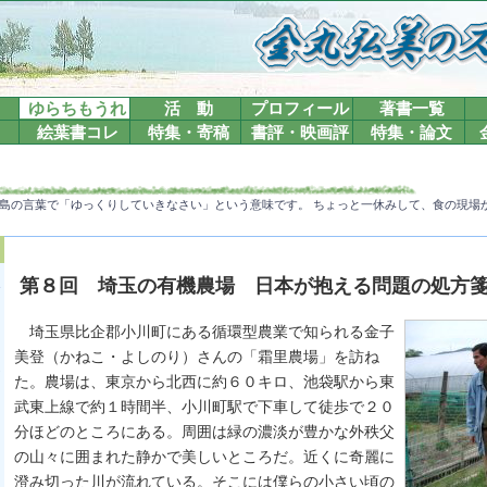
ゆらちもうれ
活 動
プロフィール
著書一覧
絵葉書コレ
特集・寄稿
書評・映画評
特集・論文
島の言葉で「ゆっくりしていきなさい」という意味です。 ちょっと一休みして、食の現場
第８回 埼玉の有機農場 日本が抱える問題の処方
埼玉県比企郡小川町にある循環型農業で知られる金子
美登（かねこ・よしのり）さんの「霜里農場」を訪ね
た。農場は、東京から北西に約６０キロ、池袋駅から東
武東上線で約１時間半、小川町駅で下車して徒歩で２０
分ほどのところにある。周囲は緑の濃淡が豊かな外秩父
の山々に囲まれた静かで美しいところだ。近くに奇麗に
澄み切った川が流れている。そこには僕らの小さい頃の