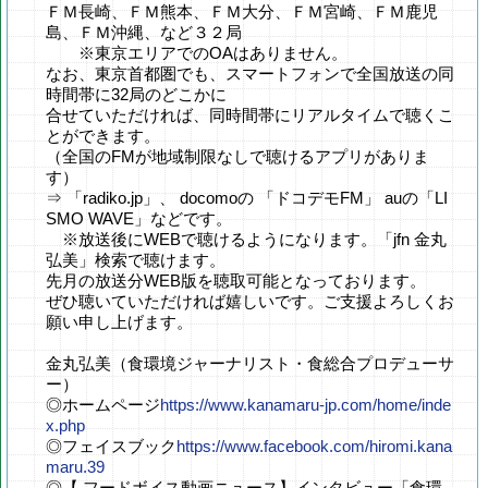
ＦＭ長崎、ＦＭ熊本、ＦＭ大分、ＦＭ宮崎、ＦＭ鹿児
島、ＦＭ沖縄、など３２局
※東京エリアでのOAはありません。
なお、東京首都圏でも、スマートフォンで全国放送の同
時間帯に32局のどこかに
合せていただければ、同時間帯にリアルタイムで聴くこ
とができます。
（全国のFMが地域制限なしで聴けるアプリがありま
す）
⇒ 「radiko.jp」、 docomoの 「ドコデモFM」 auの「LI
SMO WAVE」などです。
※放送後にWEBで聴けるようになります。「jfn 金丸
弘美」検索で聴けます。
先月の放送分WEB版を聴取可能となっております。
ぜひ聴いていただければ嬉しいです。ご支援よろしくお
願い申し上げます。
金丸弘美（食環境ジャーナリスト・食総合プロデューサ
ー）
◎ホームページ
https://www.kanamaru-jp.com/home/inde
x.php
◎フェイスブック
https://www.facebook.com/hiromi.kana
maru.39
◎【 フードボイス動画ニュース】インタビュー「食環