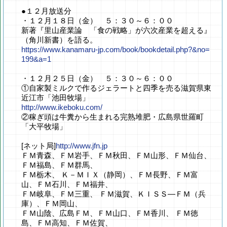
●１２月放送分
・１２月１８日（金） ５：３０～６：００
新著『里山産業論 「食の戦略」が六次産業を超える』
（角川新書）を語る。
https://www.kanamaru-jp.com/book/bookdetail.php?&no=
199&a=1
・１２月２５日（金） ５：３０～６：００
①自家製ミルクで作るジェラートと四季を売る滋賀県東
近江市「池田牧場」
http://www.ikeboku.com/
②稼ぎ頭は牛糞から生まれる完熟堆肥・広島県世羅町
「大平牧場」
[ネット局]
http://www.jfn.jp
ＦＭ青森、ＦＭ岩手、ＦＭ秋田、ＦＭ山形、ＦＭ仙台、
ＦＭ福島、ＦＭ群馬、
ＦＭ栃木、 Ｋ－ＭＩＸ（静岡）、ＦＭ長野、ＦＭ富
山、ＦＭ石川、ＦＭ福井、
ＦＭ岐阜、ＦＭ三重、 ＦＭ滋賀、ＫＩＳＳ―ＦＭ（兵
庫）、ＦＭ岡山、
ＦＭ山陰、広島ＦＭ、ＦＭ山口、ＦＭ香川、 ＦＭ徳
島、ＦＭ高知、ＦＭ佐賀、