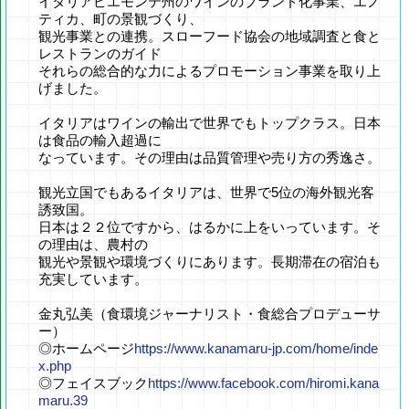
イタリアピエモンテ州のワインのブランド化事業、エノ
ティカ、町の景観づくり、
観光事業との連携。スローフード協会の地域調査と食と
レストランのガイド
それらの総合的な力によるプロモーション事業を取り上
げました。
イタリアはワインの輸出で世界でもトップクラス。日本
は食品の輸入超過に
なっています。その理由は品質管理や売り方の秀逸さ。
観光立国でもあるイタリアは、世界で5位の海外観光客
誘致国。
日本は２２位ですから、はるかに上をいっています。そ
の理由は、農村の
観光や景観や環境づくりにあります。長期滞在の宿泊も
充実しています。
金丸弘美（食環境ジャーナリスト・食総合プロデューサ
ー）
◎ホームページ
https://www.kanamaru-jp.com/home/inde
x.php
◎フェイスブック
https://www.facebook.com/hiromi.kana
maru.39