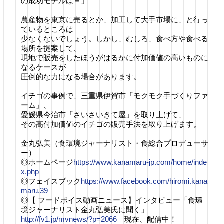
の成功モデルは＝」
農産物を東京に売るとか、加工して大手市場に、と行っ
ているところは
少なくないでしょう。しかし、むしろ、食べ方や食べる
場所を提案して、
現地で販売をしたほうがはるかに付加価値の高いものに
なるケースが
圧倒的な力になる場合があります。
イチゴの事例で、三重県伊賀市「モクモク手づくりファ
ーム」、
愛媛県今治市「さいさいきて屋」を取り上げて、
その高付加価値のイチゴの販売手法を取り上げます。
金丸弘美（食環境ジャーナリスト・食総合プロデューサ
ー）
◎ホームページ
https://www.kanamaru-jp.com/home/inde
x.php
◎フェイスブック
https://www.facebook.com/hiromi.kana
maru.39
◎【 フードボイス動画ニュース】インタビュー「食環
境ジャーナリスト金丸弘美氏に聞く」
http://fv1.jp/mvnews/?p=2066
現在、配信中！