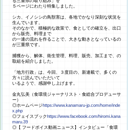
る三重県の取り組み」を
５ページにわたり特集しました。
シカ、イノシシの鳥獣害は、各地でかなり深刻な状況を
生んでいます。
そのなかで、積極的な政策で、食としての確立を、出口
から販売、料理まで
の一連の流れを作ることで、大きな動きとなっているの
が三重県です。
捕獲から、解体、衛生管理、料理、販売、加工まで、の
取組を紹介しました。
「地方行政」は、今回、３度目の、新連載で、多くの
方々に読んでいただいて
いるようで、感謝申し上げます。
金丸弘美（食環境ジャーナリスト・食総合プロデューサ
ー）
◎ホームページ
https://www.kanamaru-jp.com/home/inde
x.php
◎フェイスブック
https://www.facebook.com/hiromi.kana
maru.39
◎【 フードボイス動画ニュース】インタビュー「食環