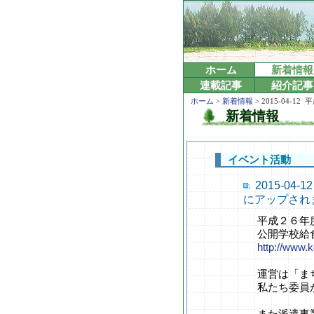
ホーム
新着情報
連載記事
紹介記事
ホーム
>
新着情報
> 2015-0
新着情報
イベント活動
2015-0
にアップされ
平成２６年
公開学校給
http://www.
運営は「ま
私たち委員
また派遣事