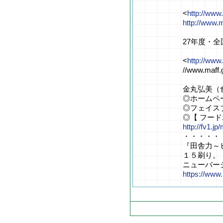
<
http://www
http://www.
27年度・
<
http://www
//www.maff.
金丸弘美（
◎ホームペ
◎フェイス
◎【 フー
http://fv1.
・・・・・
『田舎力～
１５刷り。
ニューバー
https://www