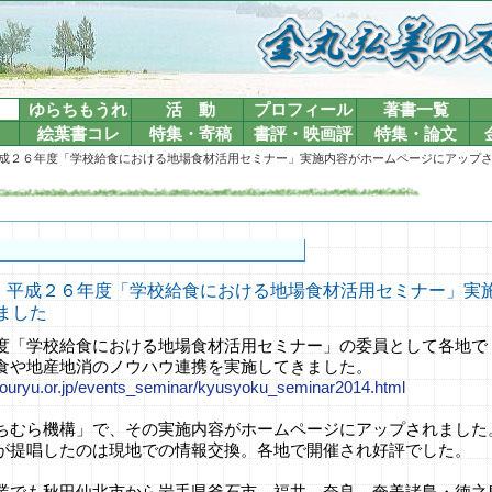
ゆらちもうれ
活 動
プロフィール
著書一覧
絵葉書コレ
特集・寄稿
書評・映画評
特集・論文
4-12 平成２６年度「学校給食における地場食材活用セミナー」実施内容がホームページにアップ
4-12 平成２６年度「学校給食における地場食材活用セミナー」
ました
度「学校給食における地場食材活用セミナー」の委員として各地で
食や地産地消のノウハウ連携を実施してきました。
kouryu.or.jp/events_seminar/kyusyoku_seminar2014.html
ちむら機構」で、その実施内容がホームページにアップされました
が提唱したのは現地での情報交換。各地で開催され好評でした。
業でも秋田仙北市から岩手県釜石市、福井、奈良、奄美諸島・徳之