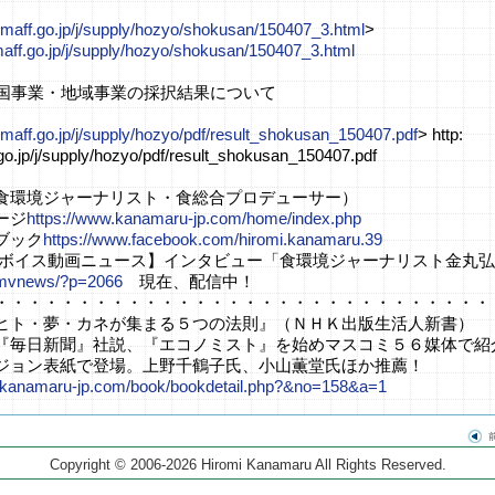
.maff.go.jp/j/supply/hozyo/shokusan/150407_3.html
>
maff.go.jp/j/supply/hozyo/shokusan/150407_3.html
全国事業・地域事業の採択結果について
.maff.go.jp/j/supply/hozyo/pdf/result_shokusan_150407.pdf
> http:
go.jp/j/supply/hozyo/pdf/result_shokusan_150407.pdf
食環境ジャーナリスト・食総合プロデューサー）
ージ
https://www.kanamaru-jp.com/home/index.php
ブック
https://www.facebook.com/hiromi.kanamaru.39
ドボイス動画ニュース】インタビュー「食環境ジャーナリスト金丸
jp/mvnews/?p=2066
現在、配信中！
・・・・・・・・・・・・・・・・・・・・・・・・・・・・・・
ヒト・夢・カネが集まる５つの法則』（ＮＨＫ出版生活人新書）
『毎日新聞』社説、『エコノミスト』を始めマスコミ５６媒体で紹
ジョン表紙で登場。上野千鶴子氏、小山薫堂氏ほか推薦！
.kanamaru-jp.com/book/bookdetail.php?&no=158&a=1
Copyright © 2006-2026 Hiromi Kanamaru All Rights Reserved.