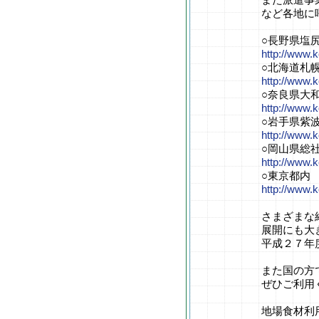
など各地に
○長野県塩尻
http://www.
○北海道札幌
http://www.
○奈良県大和
http://www.
○岩手県紫波
http://www.
○岡山県総社
http://www.
○東京都内 
http://www.
さまざまな
展開にも大
平成２７年
また国の方
ぜひご利用
地場食材利