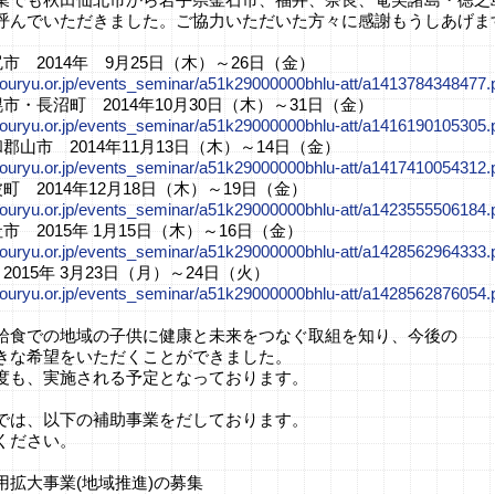
呼んでいただきました。ご協力いただいた方々に感謝もうしあげま
市 2014年 9月25日（木）～26日（金）
kouryu.or.jp/events_seminar/a51k29000000bhlu-att/a1413784348477.
市・長沼町 2014年10月30日（木）～31日（金）
kouryu.or.jp/events_seminar/a51k29000000bhlu-att/a1416190105305.
郡山市 2014年11月13日（木）～14日（金）
kouryu.or.jp/events_seminar/a51k29000000bhlu-att/a1417410054312.
町 2014年12月18日（木）～19日（金）
kouryu.or.jp/events_seminar/a51k29000000bhlu-att/a1423555506184.
市 2015年 1月15日（木）～16日（金）
kouryu.or.jp/events_seminar/a51k29000000bhlu-att/a1428562964333.
2015年 3月23日（月）～24日（火）
kouryu.or.jp/events_seminar/a51k29000000bhlu-att/a1428562876054.
給食での地域の子供に健康と未来をつなぐ取組を知り、今後の
きな希望をいただくことができました。
度も、実施される予定となっております。
では、以下の補助事業をだしております。
ください。
用拡大事業(地域推進)の募集