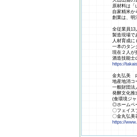
原材料は「
自家精米か
創業は、明
全従業員1
製造現場で
人材育成に
一本のタン
現在２人が
酒造技能士
https://takai
金丸弘美 
地産地消コ
一般財団法
発酵文化推
(食環境ジ
◎ホームペ
〇フェイス
〇金丸弘美
https://www