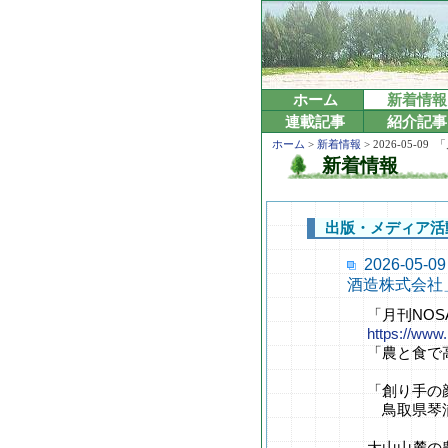
ホーム
新着情報
連載記事
紹介記事
ホーム
>
新着情報
> 2026-05
新着情報
出版・メディア活
2026-0
酒造株式会社
「月刊NOS
https://www
「農と食で
「創り手の
鳥取県琴浦
大山山麓の