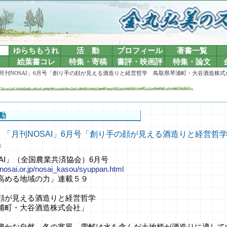
ゆらちもうれ
活 動
プロフィール
著書一覧
絵葉書コレ
特集・寄稿
書評・映画評
特集・論文
-09 「月刊NOSAI」6月号「創り手の顔が見える酒造りと経営哲学 鳥取県琴浦町・大谷酒造株
動
5-09 「月刊NOSAI」6月号「創り手の顔が見える酒造りと経営
」
AI」（全国農業共済協会）6月号
.nosai.or.jp/nosai_kasou/syuppan.html
高める地域の力」連載５９
顔が見える酒造りと経営哲学
町・大谷酒造株式会社」
豊かな自然、冬の寒風、雪解け水を含んだ土地柄が酒造りに適して