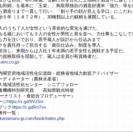
山田錦」を基本に「玉栄」、鳥取県独自の酒造好適米「強力」等を
ら酒造りまで一貫して行い、「創り手の顔が見える辛口」にこだわ
治５年（１８７２年）。30種類以上の銘柄を展開している。
3人のうち７人が女性という革命的な変化を遂げた。
ある蔵においても３人の女性が男性と肩を並べ、力仕事もこなして
も力を注いでおり、若手蔵人が設計から仕込みまで
クを責任持って担当する「責任仕込み」制度を導入。
担当し、来期からは入社１年未満の若手女性も挑戦する予定だ。
の資格取得を奨励して、蔵人は全員が有資格者だ。
sami.co.jp/
内閣官房地域活性化伝道師・総務省地域力創造アドバイザー
ーディネーター（農林水産省）
人地域活性化センター シニアフェロー
進機構特別研究員 高知県観光特使
ャーナリスト・食総合プロデューサー）
ージ
https://x.gd/6Vz5m
ブック
https://x.gd/kn7vo
著作一覧：
.kanamaru-jp.com/book/index.php