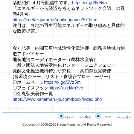
活動紹介 ４月号配信中です。
https://x.gd/6d9va
「エネルギーから経済を考えるネットワーク会議」の最
新4月号。
https://enekei.jp/mmz/mailmagavol257.html
注目は、各地の再生可能エネルギーの取り組みと具体的
な政策提言。
金丸弘美 内閣官房地域活性化伝道師・総務省地域力創
造アドバイザー
地産地消コーディネーター（農林水産省）
一般財団法人地域活性化センター シニアフェロー
発酵文化推進機構特別研究員 高知県観光特使
(食環境ジャーナリスト・食総合プロデューサー）
◎ホームページ
https://x.gd/6Vz5m
〇フェイスブック
https://x.gd/kn7vo
〇金丸弘美著作一覧：
https://www.kanamaru-jp.com/book/index.php
前のページへ戻る
このページの先頭へ
Copyright © 2006-2026 Hiromi Kanamaru All Rights Reserved.