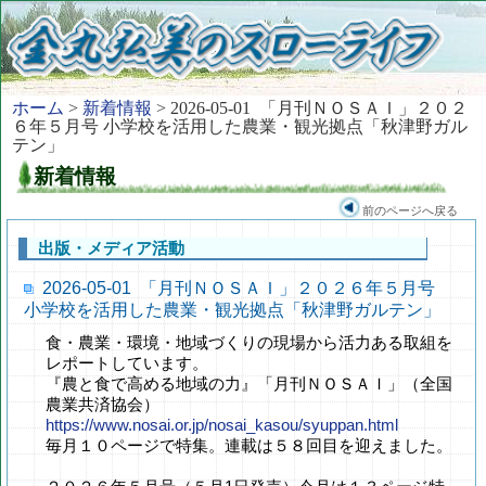
ホーム
>
新着情報
> 2026-05-01 「月刊ＮＯＳＡＩ」２０２
６年５月号 小学校を活用した農業・観光拠点「秋津野ガル
テン」
新着情報
前のページへ戻る
出版・メディア活動
2026-05-01 「月刊ＮＯＳＡＩ」２０２６年５月号
小学校を活用した農業・観光拠点「秋津野ガルテン」
食・農業・環境・地域づくりの現場から活力ある取組を
レポートしています。
『農と食で高める地域の力』「月刊ＮＯＳＡＩ」（全国
農業共済協会）
https://www.nosai.or.jp/nosai_kasou/syuppan.html
毎月１０ページで特集。連載は５８回目を迎えました。