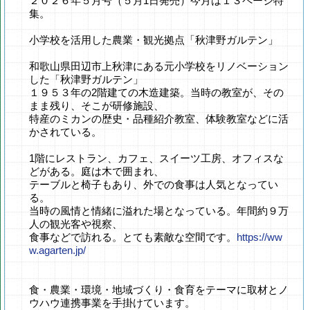
２０２６年５月号（５月1日発売）今月は１３ページ特
集。
小学校を活用した農業・観光拠点「秋津野ガルテン」
和歌山県田辺市上秋津にある元小学校をリノベーション
した「秋津野ガルテン」
１９５３年の2階建ての木造建築。当時の教室が、その
まま残り、そこが研修施設、
特産のミカンの歴史・品種紹介教室、体験教室などに活
かされている。
1階にレストラン、カフェ、スイーツ工房、オフィスな
どがある。庭は木で囲まれ、
テーブルと椅子もあり、外での食事は人気となってい
る。
当時の風情と情緒に溢れた場となっている。年間約９万
人の観光客や視察、
食事などで訪れる。とても素敵な空間です。
https://ww
w.agarten.jp/
食・農業・環境・地域づくり・食育をテーマに取材とノ
ウハウ連携事業を手掛けています。