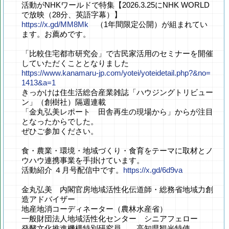
活動がNHKワールドで特集【2026.3.25にNHK WORLD
で放映（28分、英語字幕）】
https://x.gd/MM8Mk
（1年間限定公開）が組まれてい
ます。お薦めです。
「比較住宅都市研究会」で古民家活用のセミナーを開催
していただくこととなりました
https://www.kanamaru-jp.com/yotei/yoteidetail.php?&no=
1413&a=1
きっかけは住生活総合産業雑誌「ハウジングトリビュー
ン」（創樹社）隔週連載
「金丸弘美レポート 田舎再生の現場から」からが注目
となったからでした。
ぜひご参加ください。
食・農業・環境・地域づくり・食育をテーマに取材とノ
ウハウ連携事業を手掛けています。
活動紹介 ４月号配信中です。
https://x.gd/6d9va
金丸弘美 内閣官房地域活性化伝道師・総務省地域力創
造アドバイザー
地産地消コーディネーター（農林水産省）
一般財団法人地域活性化センター シニアフェロー
発酵文化推進機構特別研究員 高知県観光特使