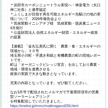
＊浜田市カーボンニュートラル実現へ・神楽電力（矢口
伸二社長）と連帯協定
＊ふくしまが目指す再生可能エネルギー先駆けの地の実
現について 2026年報告会より
＊気候変動イニシアチブ様 気候変動・脱炭素ニュース
4月発行
＊公益財団法人 自然エネルギー財団・エネルギー政策
の提案
【連載】「金丸弘美氏に聞く 農業・食・エネルギーの
現場から」３０号
埼玉県小川町・手漉き和紙と有機農業の町の現地レポー
トです。
町は「オーガニックビレッジ宣言」を出しており農業・
地域・環境を連携させる
政策の実践で大きな動きとなっています。
充実の内容となっています。ぜひ観てください。
なお3月号で配信されたメルマガで千葉県匝瑳市の営農
型ソーラーシェアリング
を特集配信していただきました。
https://enekei.jp/mmz/mailmagavol256.html