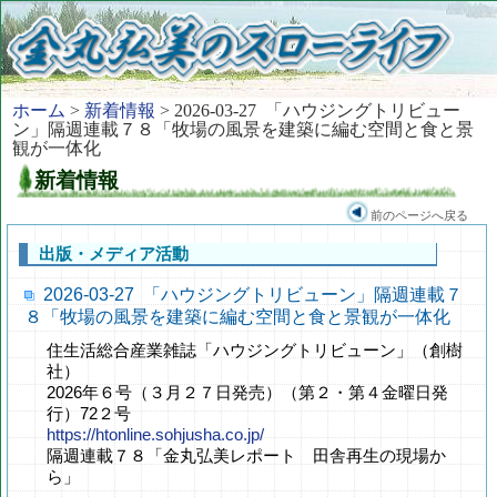
ホーム
>
新着情報
> 2026-03-27 「ハウジングトリビュー
ン」隔週連載７８「牧場の風景を建築に編む空間と食と景
観が一体化
新着情報
前のページへ戻る
出版・メディア活動
2026-03-27 「ハウジングトリビューン」隔週連載７
８「牧場の風景を建築に編む空間と食と景観が一体化
住生活総合産業雑誌「ハウジングトリビューン」（創樹
社）
2026年６号（３月２７日発売）（第２・第４金曜日発
行）72２号
https://htonline.sohjusha.co.jp/
隔週連載７８「金丸弘美レポート 田舎再生の現場か
ら」