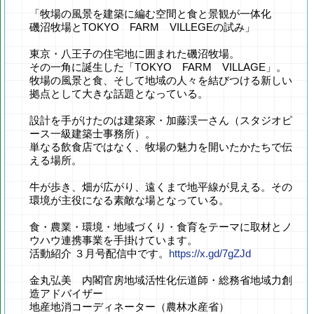
「牧場の風景を建築に編む空間と食と景観が一体化
磯沼牧場とTOKYO FARM VILLEGEの試み」
東京・八王子の住宅地に囲まれた磯沼牧場。
その一角に誕生した「TOKYO FARM VILLAGE」。
牧場の風景と食、そして地域の人々を結びつける新しい
拠点として大きな話題となっている。
設計を手がけたのは建築家・加藤渓一さん（スタジオピ
ース一級建築士事務所）。
単なる飲食店ではなく、牧場の魅力を開いたかたちで伝
える場所。
牛が歩き、畑が広がり、遠くまで地平線が見える。その
環境が主役になる素敵な場となっている。
食・農業・環境・地域づくり・食育をテーマに取材とノ
ウハウ連携事業を手掛けています。
活動紹介 ３月号配信中です。
https://x.gd/7gZJd
金丸弘美 内閣官房地域活性化伝道師・総務省地域力創
造アドバイザー
地産地消コーディネーター（農林水産省）