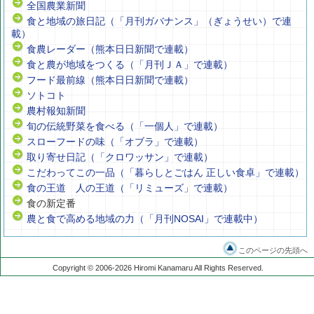
全国農業新聞
食と地域の旅日記（「月刊ガバナンス」（ぎょうせい）で連
載）
食農レーダー（熊本日日新聞で連載）
食と農が地域をつくる（「月刊ＪＡ」で連載）
フード最前線（熊本日日新聞で連載）
ソトコト
農村報知新聞
旬の伝統野菜を食べる（「一個人」で連載）
スローフードの味（「オブラ」で連載）
取り寄せ日記（「クロワッサン」で連載）
こだわってこの一品（「暮らしとごはん 正しい食卓」で連載）
食の王道 人の王道（「リミューズ」で連載）
食の新定番
農と食で高める地域の力（「月刊NOSAI」で連載中）
このページの先頭へ
Copyright © 2006-2026 Hiromi Kanamaru All Rights Reserved.