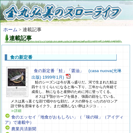
ホーム
> 連載記事
連載記事
食の新定番
食の新定番「鮭」「醤油」
(casa nuova(光琳
出版) 1999年1月)
鮭のシーズンは今が真っ盛りだ。河で生まれた鮭は
四十ミリくらいになると海へ下り、三年から六年経て
成長し、秋になると産卵のために河に登ってくる。
オスは下顎がカーブを描き、強面の顔をしている。
メスは真っ直ぐな顔で穏やかな顔だ。メスの卵をとったのがロンア
語で卵を意味するイクラ。まだ成熟しない卵はスジコ．．．
≫詳細
食のエッセイ「地食がおもしろい」（「味の味」（アイディ
ア）で連載中）
農業共済新聞