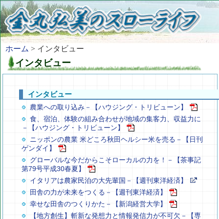
ホーム
> インタビュー
インタビュー
インタビュー
農業への取り込み－【ハウジング・トリビューン】
食、宿泊、体験の組み合わせが地域の集客力、収益力に
－【ハウジング・トリビューン】
ニッポンの農業 米どころ秋田ヘルシー米を売る－【日刊
ゲンダイ】
グローバルな今だからこそローカルの力を！－【茶事記
第79号平成30春夏】
イタリアは農家民泊の大先輩国－【週刊東洋経済】
田舎の力が未来をつくる－【週刊東洋経済】
幸せな田舎のつくりかた－【新潟経営大学】
【地方創生】斬新な発想力と情報発信力が不可欠－【専