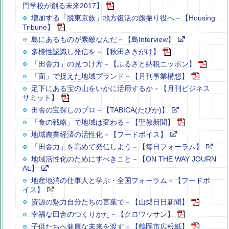
門学校が創る未来2017】
増加する「脱東京族」地方復活の旗振り役へ－【Housing
Tribune】
島にあるものが素敵なんだ－【島Interview】
多様性認識し発信を－【秋田さきがけ】
「田舎力」の見つけ方－【ふるさと納税ニッポン】
「面」で捉えた地域ブランド－【月刊事業構想】
足下にある宝の山をいかに活用するか－【月刊ビジネス
サミット】
田舎の宝探しのプロ－【TABICA(たびか)】
「食の戦略」で地域は変わる－【聖教新聞】
地域農業経済の活性化－【フードボイス】
「田舎力」を高めて発信しよう－【毎日フォーラム】
地域活性化のためにすべきこと－【ON THE WAY JOURN
AL】
地産地消の仕事人と学ぶ・全国フォーラム－【フードボ
イス】
資源の魅力自分たちの言葉で－【山梨日日新聞】
幸福な田舎のつくりかた－【クロワッサン】
子供たちへ健康な未来を渡す－【鶴岡市広報紙】