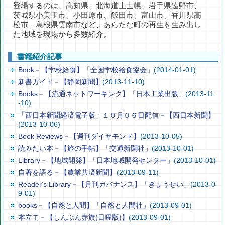
登場するのは、高知県、北海道上士幌、岩手県遠野市、
茨城県小美玉市、小田原市、飯田市、富山市、香川県高
松市、島根県雲南市など、あらたな町の再生を生み出し
た地域を現場から多数紹介。
書籍紹介記事
Book－【学校給食】「全国学校給食協会」
(2014-01-01)
新書ガイド－【静岡新聞】
(2013-11-10)
Books－【流通ネットワーキング】「日本工業出版」
(2013-11
-10)
「西日本新聞経済電子版」１０月０６日配信－【西日本新聞】
(2013-10-06)
Book Reviews－【週刊ダイヤモンド】
(2013-10-05)
読みたい本－【旅の手帖】「交通新聞社」
(2013-10-01)
Library－【地域開発】「日本地域開発センター」
(2013-10-01)
自著を語る－【農業共済新聞】
(2013-09-11)
Reader's Library－【月刊ガバナンス】「ぎょうせい」
(2013-0
9-01)
books－【自然と人間】「自然と人間社」
(2013-09-01)
本立て－【しんぶん赤旗(日曜版)】
(2013-09-01)