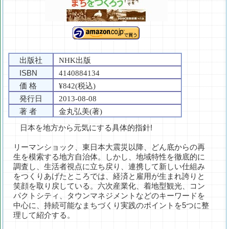
出版社
NHK出版
ISBN
4140884134
価 格
¥842(税込)
発行日
2013-08-08
著 者
金丸弘美(著)
日本を地方から元気にする具体的指針!
リーマンショック、東日本大震災以降、どん底からの再
生を模索する地方自治体。しかし、地域特性を徹底的に
調査し、生活者視点に立ち戻り、連携して新しい仕組み
をつくりあげたところでは、経済と雇用が生まれ誇りと
笑顔を取り戻している。六次産業化、着地型観光、コン
パクトシティ、タウンマネジメントなどのキーワードを
中心に、持続可能なまちづくり実践のポイントを5つに整
理して紹介する。