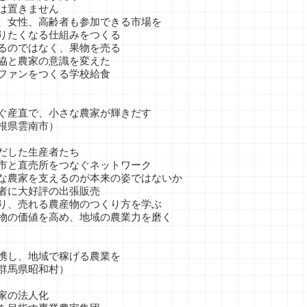
置きません
性、高齢者も参加できる市場を
たくなる仕組みをつくる
のではなく、果物を売る
と農家の意識を変えた
ァンをつくる学校給食
直で、小さな農家が輝きだす
県雲南市）
した生産者たち
直売所をつなぐネットワーク
家を支えるのが本来の姿ではないか
に大好評の出張販売
売れる農産物のつくり方を学ぶ
価値を高め、地域の農業力を磨く
し、地域で稼げる農業を
馬県昭和村）
の法人化