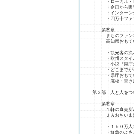
・ローカル・ロー
・企画から販売ま
・インターンシッ
・四万十ファンを
第⑤章
まちのファンを
高知県おもてなし
・観光客の流れ
・欧州スタイル
・小説『県庁お
・どこまでが小
・県庁おもてなし
・廃校・空き店舗
第３部 人と人をつ
第⑥章
１軒の直売所か
ＪＡおちいまばり
・１５０万人を
・鮮魚のよさと