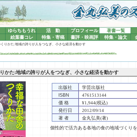
ゆらちもうれ
活 動
プロフィール
著書一覧
絵葉書コレ
特集・寄稿
書評・映画評
特集・論文
つくりかた:地域の誇りが人をつなぎ、小さな経済を動かす
りかた:地域の誇りが人をつなぎ、小さな経済を動かす
出版社
学芸出版社
ISBN
4761513144
価 格
¥1,944(税込)
発行日
2012/09/14
著 者
金丸弘美(著)
個性的で活力ある各地の食の地域づくり