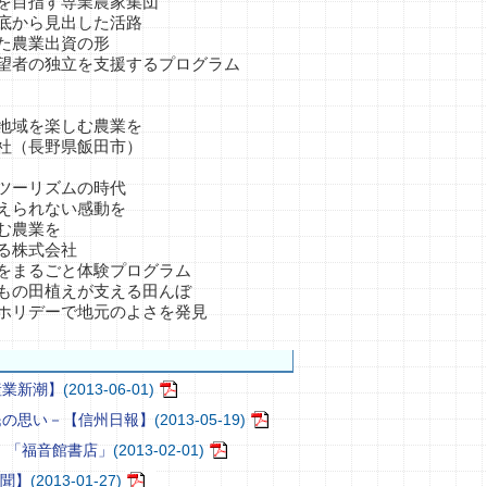
目指す専業農家集団
から見出した活路
農業出資の形
の独立を支援するプログラム
域を楽しむ農業を
（長野県飯田市）
ーリズムの時代
られない感動を
農業を
株式会社
まるごと体験プログラム
の田植えが支える田んぼ
デーで地元のよさを発見
産業新潮】
(2013-06-01)
民の思い－【信州日報】
(2013-05-19)
友】「福音館書店」
(2013-02-01)
新聞】
(2013-01-27)