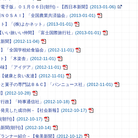
電子版」０１月０６日(朝刊)－【西日本新聞】
(2013-01-06)
刊ＮＯＳＡＩ】「全国農業共済協会」
(2013-01-01)
ト】「(株)よかネット」
(2013-01-01)
E－【いい旅いい仲間】「富士国際旅行社」
(2013-01-01)
業新聞】
(2012-11-04)
食】「全国学校給食協会」
(2012-11-01)
コト】「木楽舎」
(2012-11-01)
の味】「アイデア」
(2012-11-01)
－【健康と良い友達】
(2012-11-01)
ンと菓子の専門誌Ｂ＆Ｃ】「パンニュース社」
(2012-11-01)
聞】
(2012-10-28)
方行政】「時事通信社」
(2012-10-18)
を発見した成功例－【社会新報】
(2012-10-17)
(朝刊)】
(2012-10-17)
新聞(朝刊)】
(2012-10-14)
プランナー紹介－【奄美新聞】
(2012-10-12)