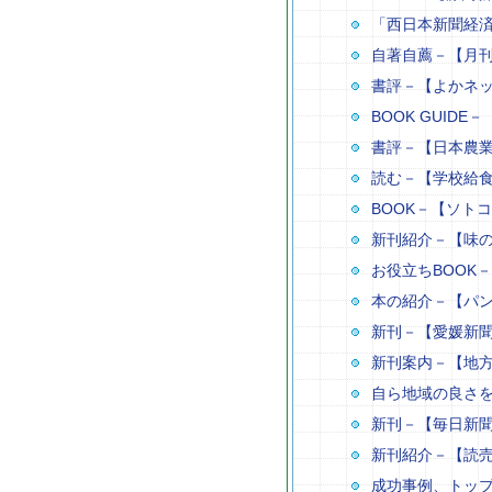
「西日本新聞経済
自著自薦－【月
書評－【よかネッ
BOOK GUID
書評－【日本農
読む－【学校給
BOOK－【ソト
新刊紹介－【味
お役立ちBOOK
本の紹介－【パ
新刊－【愛媛新
新刊案内－【地
自ら地域の良さ
新刊－【毎日新聞
新刊紹介－【読売
成功事例、トッ