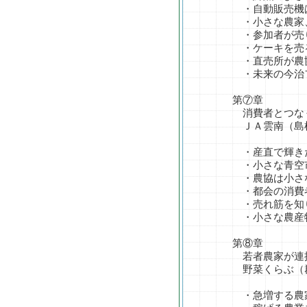
・自動販売機は
・小さな農家、女
・参加者が売り
・ケーキを売る
・直売所が農協
・未来の今治フ
第⑦章
消費者とつなぐ産
ＪＡ雲南（島根
・産直で輝きだ
・小さな青空市と
・農協は小さな農
・都会の消費者
・売れ筋を知り、
・小さな農産物の
第⑧章
若者農家が連携
野菜くらぶ（群
・急増する農家