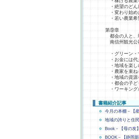
・稼げる農業を
・絶望のどん底
・変わり始めた
・若い農業希望者
第⑨章
都会の人と、地
南信州観光公社
・グリーン・ツ
・お金には代え
・地域を楽しむ
・農家を束ねる
・地域の資源を
・都会の子ども
・ワーキングホリ
書籍紹介記事
今月の本棚－【
地域の誇りと住
Book－【母の
BOOK－【静岡