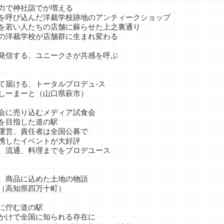
で神社詣でが増える
び込んだ洋裁学校跡地のアンティークショップ
い人たちの店舗に蘇らせた上之裏通り
裁学校が店舗群に生まれ変わる
発信する、ユニークさが共感を呼ぶ
ける、トータルプロデュ‐ス
ーまーと（山口県萩市）
に売り込むメディア試食会
目指した道の駅
営、責任者は全国公募で
したイベントが大好評
通、料理までをプロデユース
商品に込めた土地の物語
高知県四万十町）
佇む道の駅
で全国に知られる存在に