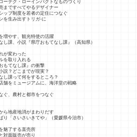
テク・ローインパクトなものづくり
ですべてやるデザイナー
プ制度を若者の定住につなぐ
生み出すトリガ‐に
増やす、観光特使の活躍
課、小説『県庁おもてなし課』（高知県）
が変わった
を取り入れる
もてなし課』の衝撃
説？どこまでが現実？
課って何をするところ？
をミュージアムに、海洋堂の戦略
なぐ、農村と都市をつなぐ
ら地産地消がまわりだす
「さいさいきてや」（愛媛県今治市）
魅了する直売所
対面販売が売り