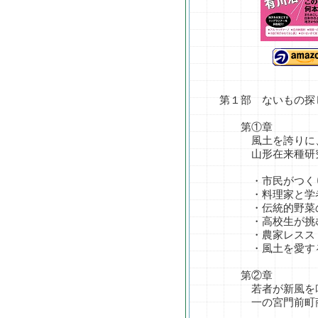
第１部 ないもの探
第①章
風土を誇りに、食
山形在来種研究会
・市民がつくり、
・料理家と学者
・伝統的野菜の
・高校生が挑む
・農家レススト
・風土を愛する人
第②章
若者が新風を吹
一の宮門前町商