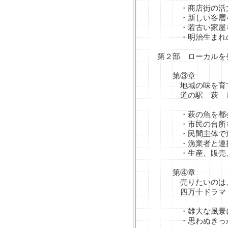
・商店街の活力
・新しい客層を呼
・若古い家屋を若
・明治生まれの洋
第２部 ローカルを
第③章
地域の味を育て届
道の駅 萩 し
・萩の魚を都会
・市民の台所を
・民間主体で運
・漁業者と連携
・生産、販売、流
第④章
売りたいのは、
四万十ドラマ（
・雄大な風景に
・思わぬきっかけ