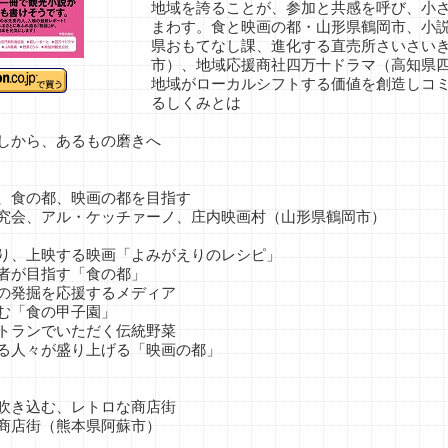
地域を誇ることが、参加と共感を呼び、小
まわす。食と映画の都・山形県鶴岡市、小
県おもてなし課、進化する直売所さいさい
市）、地域応援商社四万十ドラマ（高知県
地域がローカルシフトする価値を創造しコ
るしくみとは
しから、あるもの磨きへ
の都、映画の都を目指す
、アル・ケッチァーノ、庄内映画村（山形県鶴岡市）
上映する映画「よみがえりのレシピ」
が目指す「食の都」
発掘を応援するメディア
「食の甲子園」
ランでいただく伝統野菜
々が盛り上げる「映画の都」
き込む、レトロな商店街
店街（熊本県阿蘇市）