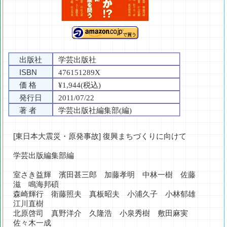
出版社
学芸出版社
ISBN
476151289X
価 格
¥1,944(税込)
発行日
2011/07/22
著 者
学芸出版社編集部(編)
[東日本大震災・原発事故] 復興まちづくりに向けて
学芸出版編集部編
室さき益輝 濱田甚三郎 加藤孝明 中林一樹 佐藤
滋 鳴海邦碩
森崎輝行 衛藤照夫 真板昭夫 小浦久子 小林郁雄
江川直樹
北原啓司 真野洋介 久隆浩 小泉秀樹 敷田麻実
佐々木一成