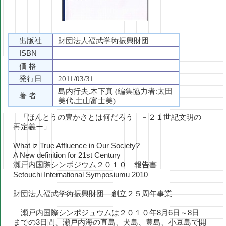
出版社
財団法人福武学術振興財団
ISBN
価 格
発行日
2011/03/31
島内行夫,木下真 (編集協力者:太田
著 者
美代,土山富士美)
「ほんとうの豊かさとは何だろう －２１世紀文明の
再定義ー」
What iz True Affluence in Our Society?
A New definition for 21st Century
瀬戸内国際シンポジウム２０１０ 報告書
Setouchi International Symposiumu 2010
財団法人福武学術振興財団 創立２５周年事業
瀬戸内国際シンポジュウムは２０１０年8月6日～8日
までの3日間、瀬戸内海の直島、犬島、豊島、小豆島で開