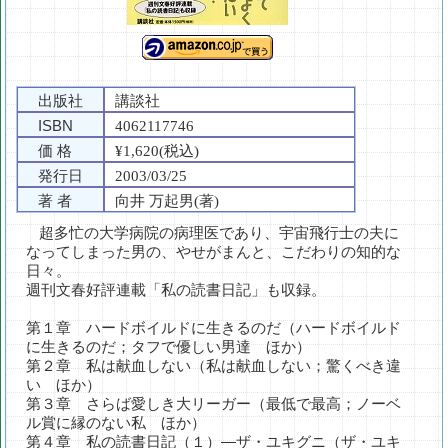
出版社
講談社
ISBN
4062117746
価 格
¥1,620(税込)
発行日
2003/03/25
著 者
向井 万起男(著)
超多忙の大学病院の病理医であり、宇宙飛行士の夫に
なってしまった男の、やせがまんと、こだわりの知的な
日々。
週刊文春好評連載「私の読書日記」も収録。
第１章 ハードボイルドに生きるのだ（ハードボイルド
に生きるのだ；タフで優しい男達 ほか）
第２章 私は献血しない（私は献血しない；驚くべき違
い ほか）
第３章 さらば愛しき大リーガー（最低で最高；ノーベ
ル賞に縁のない私 ほか）
第４章 私の読書日記（１）―ザ・ユキグニ（ザ・ユキ