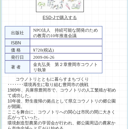
ESD-Jで購入する
NPO法人 持続可能な開発のため
出版社
の教育の10年推進会議
ISBN
価 格
¥720(税込)
発行日
2009-06-26
金丸弘美 第２章豊岡市コウノト
著 者
リ執筆
コウノトリとともに暮らすまちづくり
･･･････環境再生に取り組む豊岡市の挑戦
1989年、兵庫県豊岡市で、コウノトリの人工繁殖が初め
て成功した。
10年後、野生復帰の拠点として県立コウノトリの郷公園
が開園。
ここを舞台に、コウノトリへの関心は市民の間に大きく
広がっていった。
環境創造型農業の学習会が行われ、郷公園周辺の農家か
ら市内全域へと広がり始める。