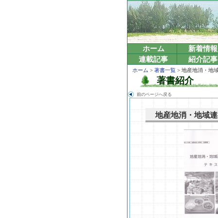
ホーム
新着情報
連載記事
紹介記事
ホーム
>
著書一覧
> 地産地消・地
著書紹介
前のページへ戻る
地産地消・地域連