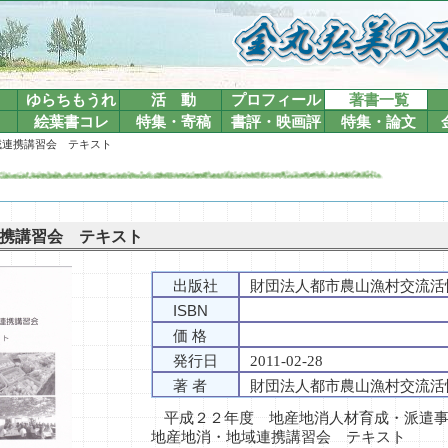
ゆらちもうれ
活 動
プロフィール
著書一覧
絵葉書コレ
特集・寄稿
書評・映画評
特集・論文
域連携講習会 テキスト
携講習会 テキスト
出版社
財団法人都市農山漁村交流活
ISBN
価 格
発行日
2011-02-28
著 者
財団法人都市農山漁村交流活
平成２２年度 地産地消人材育成・派遣
地産地消・地域連携講習会 テキスト