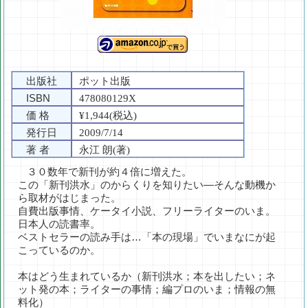
出版社
ポット出版
ISBN
478080129X
価 格
¥1,944(税込)
発行日
2009/7/14
著 者
永江 朗(著)
３０数年で新刊が約４倍に増えた。
この「新刊洪水」のからくりを知りたい―そんな動機か
ら取材がはじまった。
自費出版事情、ケータイ小説、フリーライターのいま。
日本人の読書率。
ベストセラーの読み手は…「本の現場」でいまなにが起
こっているのか。
本はどう生まれているか（新刊洪水；本を出したい；ネ
ット発の本；ライターの事情；編プロのいま；情報の無
料化）