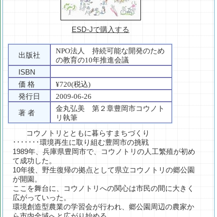
ESD-Jで購入する
NPO法人 持続可能な開発のため
出版社
の教育の10年推進会議
ISBN
価 格
¥720(税込)
発行日
2009-06-26
金丸弘美 第２章豊岡市コウノト
著 者
リ執筆
コウノトリとともに暮らすまちづくり
･･･････環境再生に取り組む豊岡市の挑戦
1989年、兵庫県豊岡市で、コウノトリの人工繁殖が初め
て成功した。
10年後、野生復帰の拠点として県立コウノトリの郷公園
が開園。
ここを舞台に、コウノトリへの関心は市民の間に大きく
広がっていった。
環境創造型農業の学習会が行われ、郷公園周辺の農家か
ら市内全域へと広がり始める。