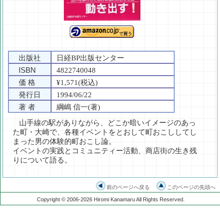
出版社
日経BP出版センター
ISBN
4822740048
価 格
¥1,571(税込)
発行日
1994/06/22
著 者
綱嶋 信一(著)
山手線の駅がありながら、どこか暗いイメージのあっ
た町・大崎で、各種イベントをとおして町おこししてし
まった男の体験的町おこし論。
イベントの実践とコミュニティー活動、商店街の生き残
りについて語る。
前のページへ戻る
このページの先頭へ
Copyright © 2006-2026 Hiromi Kanamaru All Rights Reserved.