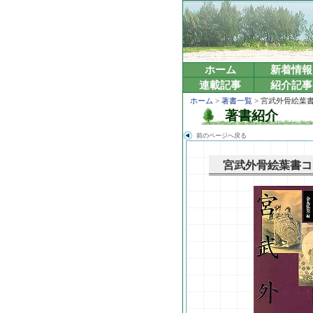
ホーム
新着情報
連載記事
紹介記事
ホーム
>
著書一覧
> 宮武外骨絵葉
著書紹介
前のページへ戻る
宮武外骨絵葉書コ