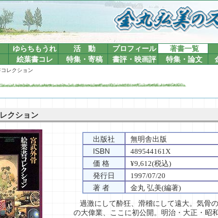
ゆらちもうれ
活 動
プロフィール
著書一覧
絵葉書コレ
特集・寄稿
書評・映画評
特集・論文
書コレクション
レクション
出版社
無明舎出版
ISBN
489544161X
価 格
¥9,612(税込)
発行日
1997/07/20
著 者
金丸 弘美(編著)
過激にして酔狂、滑稽にして遠大。気骨
の大偉業、ここに初公開。明治・大正・昭